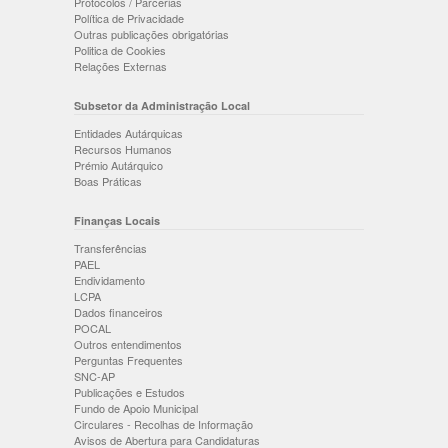
Protocolos / Parcerias
Política de Privacidade
Outras publicações obrigatórias
Politica de Cookies
Relações Externas
Subsetor da Administração Local
Entidades Autárquicas
Recursos Humanos
Prémio Autárquico
Boas Práticas
Finanças Locais
Transferências
PAEL
Endividamento
LCPA
Dados financeiros
POCAL
Outros entendimentos
Perguntas Frequentes
SNC-AP
Publicações e Estudos
Fundo de Apoio Municipal
Circulares - Recolhas de Informação
Avisos de Abertura para Candidaturas