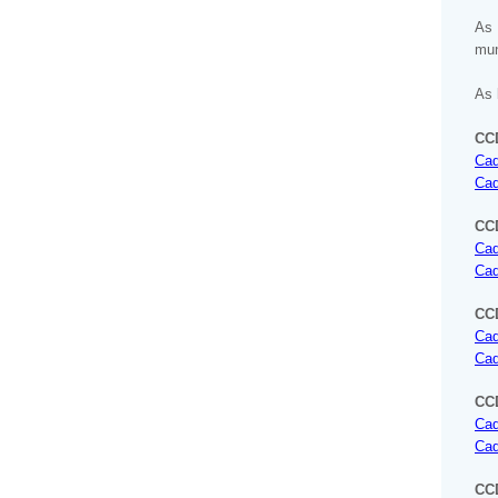
As 
mun
As 
CC
Cad
Cad
CC
Cad
Cad
CCD
Cad
Cad
CCD
Cad
Cad
CC