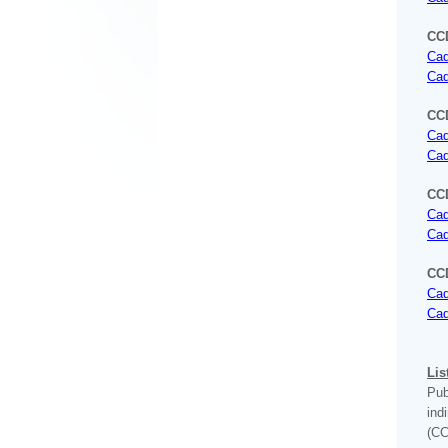
CC
Cad
Cad
CCD
Cad
Cad
CCD
Cad
Cad
CC
Cad
Cad
Lis
Pub
ind
(CC