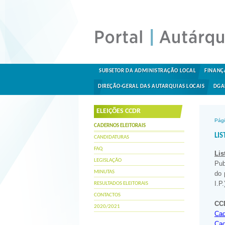
SUBSETOR DA ADMINISTRAÇÃO LOCAL
FINANÇ
DIREÇÃO-GERAL DAS AUTARQUIAS LOCAIS
DGA
ELEIÇÕES CCDR
Pági
CADERNOS ELEITORAIS
LI
CANDIDATURAS
FAQ
Lis
LEGISLAÇÃO
Pub
MINUTAS
do 
I.P.
RESULTADOS ELEITORAIS
CONTACTOS
CC
2020/2021
Cad
Cad