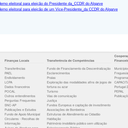
erno eleitoral para eleição do Presidente da_CCDR do Algarve
erno eleitoral para eleição de um Vice-Presidente_da CCDR do Algarve
Cooperaç
Finanças Locais
Transferência de Competências
Financei
Transferências
Fundo de Financiamento da Descentralização
Município
PAEL
Esclarecimentos
Freguesi
Endividamento
Praias
Programa
LCPA
Exploração das modalidades afins de jogos de
CAPACIT
Dados financeiros
fortuna ou azar
Portugal 
POCAL
Turismo
PEPAL
Outros entendimentos
Vias de comunicação
Publicaçõ
Perguntas Frequentes
Justiça
SNC-AP
Fundos Europeus e captação de investimento
Publicações e Estudos
Associações de Bombeiros
Fundo de Apoio Municipal
Estruturas de Atendimento ao Cidadão
Circulares - Recolhas de
Habitação
Informação
Património imobiliário público sem utilização
Avisos de Abertura para
Estacionamento Público