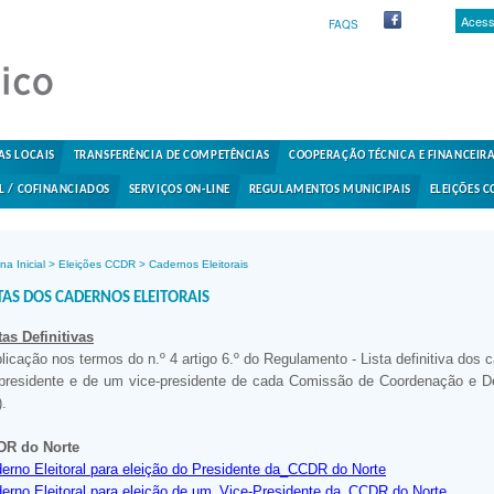
Acess
FAQS
AS LOCAIS
TRANSFERÊNCIA DE COMPETÊNCIAS
COOPERAÇÃO TÉCNICA E FINANCEIR
L / COFINANCIADOS
SERVIÇOS ON-LINE
REGULAMENTOS MUNICIPAIS
ELEIÇÕES C
na Inicial
>
Eleições CCDR
>
Cadernos Eleitorais
STAS DOS CADERNOS ELEITORAIS
tas Definitivas
licação nos termos do n.º 4 artigo 6.º do Regulamento - Lista definitiva dos ca
presidente e de um vice-presidente de cada Comissão de Coordenação e De
).
DR do Norte
erno Eleitoral para eleição do Presidente da_CCDR do Norte
erno Eleitoral para eleição de um_Vice-Presidente da_CCDR do Norte