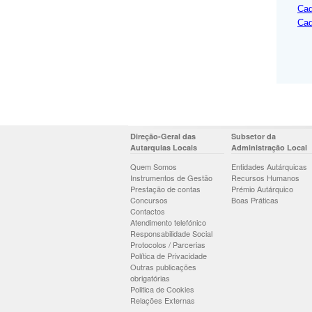
Cad
Cad
Direção-Geral das
Subsetor da
Autarquias Locais
Administração Local
Quem Somos
Entidades Autárquicas
Instrumentos de Gestão
Recursos Humanos
Prestação de contas
Prémio Autárquico
Concursos
Boas Práticas
Contactos
Atendimento telefónico
Responsabilidade Social
Protocolos / Parcerias
Política de Privacidade
Outras publicações
obrigatórias
Politica de Cookies
Relações Externas