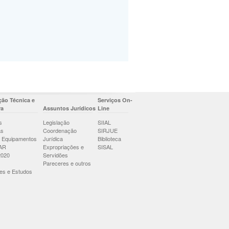
ão Técnica e
Serviços On-
ra
Assuntos Jurídicos
Line
s
Legislação
SIIAL
as
Coordenação
SIRJUE
 Equipamentos
Jurídica
Biblioteca
AR
Expropriações e
SISAL
2020
Servidões
Pareceres e outros
es e Estudos