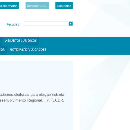
o reservado
Acesso SISAL
Contactos
Pesquisa
A
ASSUNTOS JURÍDICOS
CDR
NOTÍCIAS/DIVULGAÇÕES
dernos eleitorais para eleição indireta
senvolvimento Regional, I.P. (CCDR,