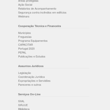
Áreas protegidas
Ação Social
Relatorios de Acompanhamento
Segurança contra incêndios em edifícios
Webinars
Cooperação Técnica e Financeira
Municípios
Freguesias
Programa Equipamentos
CAPACITAR
Portugal 2020
PEPAL
Publicações e Estudos
Assuntos Jurídicos
Legislação
Coordenação Jurídica
Expropriações e Servidões
Pareceres e outros
Serviços On-Line
SIIAL
SIRJUE
Biblioteca