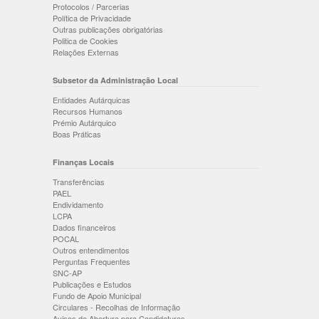
Protocolos / Parcerias
Política de Privacidade
Outras publicações obrigatórias
Politica de Cookies
Relações Externas
Subsetor da Administração Local
Entidades Autárquicas
Recursos Humanos
Prémio Autárquico
Boas Práticas
Finanças Locais
Transferências
PAEL
Endividamento
LCPA
Dados financeiros
POCAL
Outros entendimentos
Perguntas Frequentes
SNC-AP
Publicações e Estudos
Fundo de Apoio Municipal
Circulares - Recolhas de Informação
Avisos de Abertura para Candidaturas