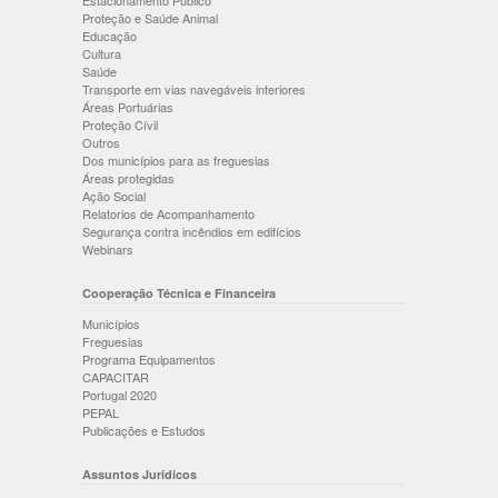
Estacionamento Público
Proteção e Saúde Animal
Educação
Cultura
Saúde
Transporte em vias navegáveis interiores
Áreas Portuárias
Proteção Cívil
Outros
Dos municípios para as freguesias
Áreas protegidas
Ação Social
Relatorios de Acompanhamento
Segurança contra incêndios em edifícios
Webinars
Cooperação Técnica e Financeira
Municípios
Freguesias
Programa Equipamentos
CAPACITAR
Portugal 2020
PEPAL
Publicações e Estudos
Assuntos Jurídicos