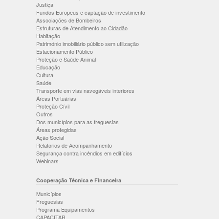
Justiça
Fundos Europeus e captação de investimento
Associações de Bombeiros
Estruturas de Atendimento ao Cidadão
Habitação
Património imobiliário público sem utilização
Estacionamento Público
Proteção e Saúde Animal
Educação
Cultura
Saúde
Transporte em vias navegáveis interiores
Áreas Portuárias
Proteção Cívil
Outros
Dos municípios para as freguesias
Áreas protegidas
Ação Social
Relatorios de Acompanhamento
Segurança contra incêndios em edifícios
Webinars
Cooperação Técnica e Financeira
Municípios
Freguesias
Programa Equipamentos
CAPACITAR