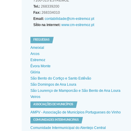
7100-513 ESTREMOZ
Tel.:
268339200
Fax:
268334010
Email:
contabilidade@cm-estremoz.pt
Sítio na internet:
www.cm-estremoz.pt
FREGUESIAS
Ameixial
Arcos
Estremoz
Évora Monte
Glória
São Bento do Cortiço e Santo Estêvão
São Domingos de Ana Loura
São Lourenço de Mamporcão e São Bento de Ana Loura
Veiros
ASSOCIAÇÕES DE MUNICÍPIOS
AMPV - Associação de Municípios Portugueses do Vinho
COMUNIDADES INTERMUNICIPAIS
Comunidade Intermunicipal do Alentejo Central