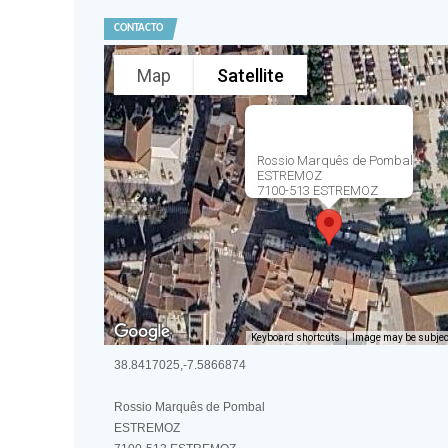
CONTACTO
Map
Satellite
Rossio Marquês de Pombal
ESTREMOZ
7100-513 ESTREMOZ
Keyboard shortcuts
Image may be subject
38.8417025,-7.5866874
Rossio Marquês de Pombal
ESTREMOZ