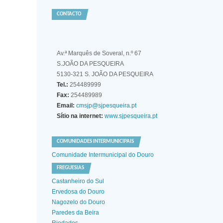
CONTACTO
Av.ª Marquês de Soveral, n.º 67
S.JOÃO DA PESQUEIRA
5130-321 S. JOÃO DA PESQUEIRA
Tel.:
254489999
Fax:
254489989
Email:
cmsjp@sjpesqueira.pt
Sítio na internet:
www.sjpesqueira.pt
COMUNIDADES INTERMUNICIPAIS
Comunidade Intermunicipal do Douro
FREGUESIAS
Castanheiro do Sul
Ervedosa do Douro
Nagozelo do Douro
Paredes da Beira