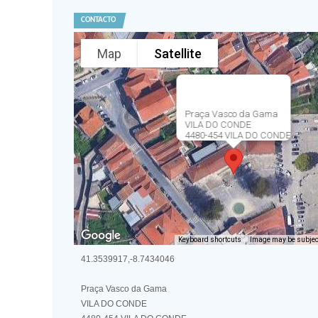
CONTACTO
Map
Satellite
Praça Vasco da Gama
VILA DO CONDE
4480-454 VILA DO CONDE
Keyboard shortcuts
Image may be subject
41.3539917,-8.7434046
Praça Vasco da Gama
VILA DO CONDE