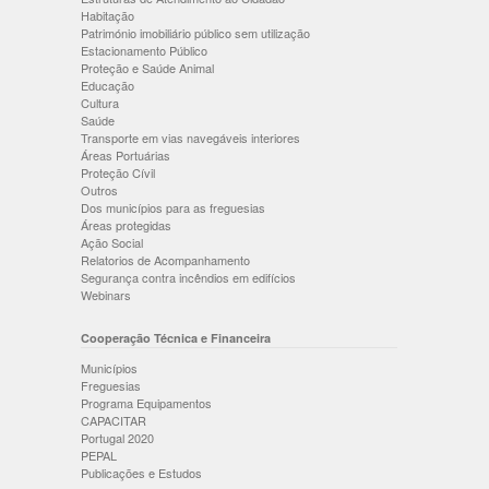
Habitação
Património imobiliário público sem utilização
Estacionamento Público
Proteção e Saúde Animal
Educação
Cultura
Saúde
Transporte em vias navegáveis interiores
Áreas Portuárias
Proteção Cívil
Outros
Dos municípios para as freguesias
Áreas protegidas
Ação Social
Relatorios de Acompanhamento
Segurança contra incêndios em edifícios
Webinars
Cooperação Técnica e Financeira
Municípios
Freguesias
Programa Equipamentos
CAPACITAR
Portugal 2020
PEPAL
Publicações e Estudos