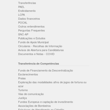
Transferências
PAEL
Endividamento
LCPA
Dados financeiros
POCAL
Outros entendimentos
Perguntas Frequentes
SNC-AP
Publicações e Estudos
Fundo de Apoio Municipal
Circulares - Recolhas de Informação
Avisos de Abertura para Candidaturas
Documentos e Notas - COVID
Transferência de Competências
Fundo de Financiamento da Descentralização
Esclarecimentos
Praias
Exploração das modalidades afins de jogos de fortuna ou
azar
Turismo
Vias de comunicação
Justiça
Fundos Europeus e captação de investimento
Associações de Bombeiros
Estruturas de Atendimento ao Cidadão