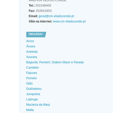
4480-454 VILA DO CONDE
Tel.:
252248400
Fax:
252641853
Email:
geral@cm-viladoconde.pt
Sítio na internet:
www.cm-viladoconde.pt
FREGUESIAS
Arcos
Árvore
Aveleda
Azurara
Bagunte, Ferreiró, Outeiro Maior e Parada
Canidelo
Fajozes
Fornelo
Gião
Guilhabreu
Junqueira
Labruge
Macieira da Maia
Malta