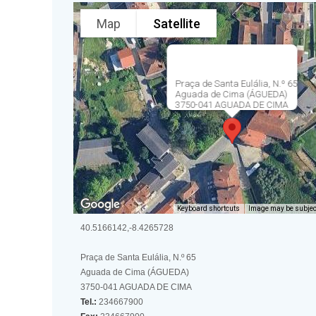
Map
Satellite
Praça de Santa Eulália, N.º 65
Aguada de Cima (ÁGUEDA)
3750-041 AGUADA DE CIMA
Keyboard shortcuts
Image may be subject
40.5166142,-8.4265728
Praça de Santa Eulália, N.º 65
Aguada de Cima (ÁGUEDA)
3750-041 AGUADA DE CIMA
Tel.:
234667900