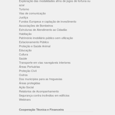
Exploração das modalidades afins de jogos de fortuna ou
azar
Turismo
Vias de comunicação
Justiça
Fundos Europeus e captação de investimento
Associações de Bombeiros
Estruturas de Atendimento ao Cidadão
Habitação
Património imobiliário público sem utilização
Estacionamento Público
Proteção e Saúde Animal
Educação
Cultura
Saúde
Transporte em vias navegáveis interiores
Áreas Portuárias
Proteção Cívil
Outros
Dos municípios para as freguesias
Áreas protegidas
Ação Social
Relatorios de Acompanhamento
Segurança contra incêndios em edifícios
Webinars
Cooperação Técnica e Financeira