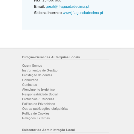
Fax:
234667900
Email:
geral@jf-aguadadecima.pt
Sítio na internet:
www.jf-aguadadecima.pt
Direção-Geral das Autarquias Locais
Quem Somos
Instrumentos de Gestão
Prestação de contas
Concursos
Contactos
Atendimento telefónico
Responsabilidade Social
Protocolos / Parcerias
Política de Privacidade
Outras publicações obrigatórias
Politica de Cookies
Relações Externas
Subsetor da Administração Local