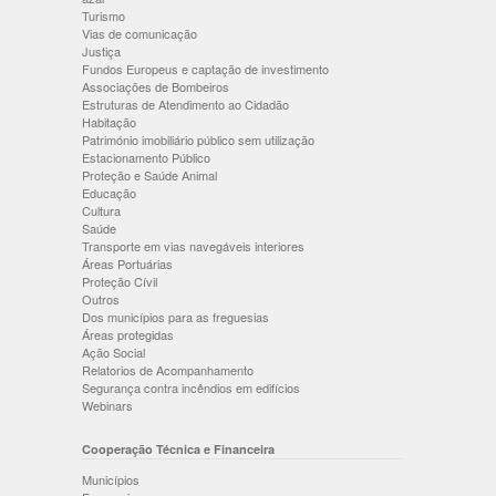
Turismo
Vias de comunicação
Justiça
Fundos Europeus e captação de investimento
Associações de Bombeiros
Estruturas de Atendimento ao Cidadão
Habitação
Património imobiliário público sem utilização
Estacionamento Público
Proteção e Saúde Animal
Educação
Cultura
Saúde
Transporte em vias navegáveis interiores
Áreas Portuárias
Proteção Cívil
Outros
Dos municípios para as freguesias
Áreas protegidas
Ação Social
Relatorios de Acompanhamento
Segurança contra incêndios em edifícios
Webinars
Cooperação Técnica e Financeira
Municípios