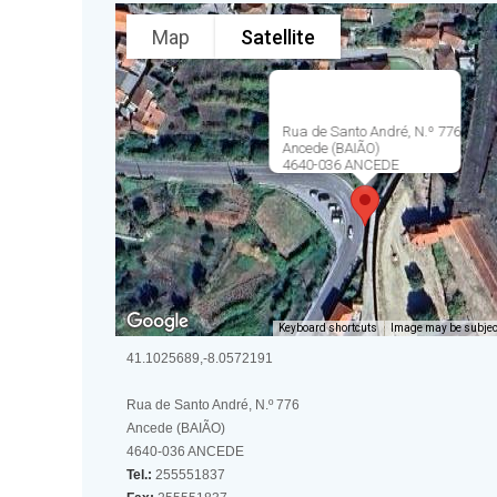
Map
Satellite
Rua de Santo André, N.º 776
Ancede (BAIÃO)
4640-036 ANCEDE
Keyboard shortcuts
Image may be subject
41.1025689,-8.0572191
Rua de Santo André, N.º 776
Ancede (BAIÃO)
4640-036 ANCEDE
Tel.:
255551837