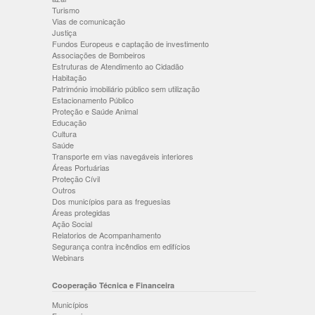
Turismo
Vias de comunicação
Justiça
Fundos Europeus e captação de investimento
Associações de Bombeiros
Estruturas de Atendimento ao Cidadão
Habitação
Património imobiliário público sem utilização
Estacionamento Público
Proteção e Saúde Animal
Educação
Cultura
Saúde
Transporte em vias navegáveis interiores
Áreas Portuárias
Proteção Cívil
Outros
Dos municípios para as freguesias
Áreas protegidas
Ação Social
Relatorios de Acompanhamento
Segurança contra incêndios em edifícios
Webinars
Cooperação Técnica e Financeira
Municípios