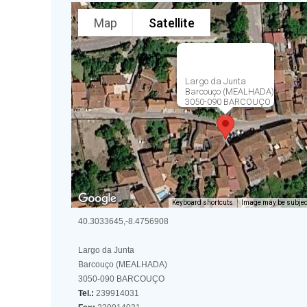
Map
Satellite
Largo da Junta
Barcouço (MEALHADA)
3050-090 BARCOUÇO
Keyboard shortcuts
Image may be subject
40.3033645,-8.4756908
Largo da Junta
Barcouço (MEALHADA)
3050-090 BARCOUÇO
Tel.:
239914031