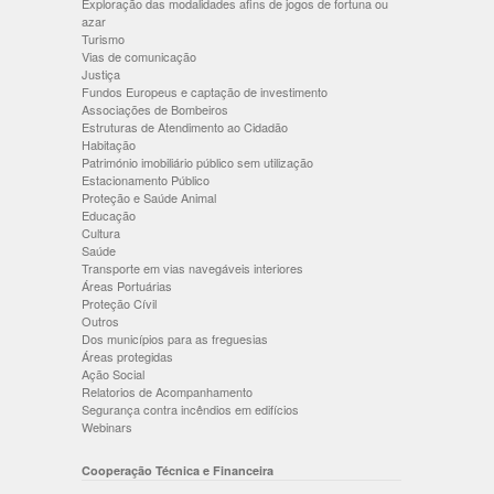
Exploração das modalidades afins de jogos de fortuna ou
azar
Turismo
Vias de comunicação
Justiça
Fundos Europeus e captação de investimento
Associações de Bombeiros
Estruturas de Atendimento ao Cidadão
Habitação
Património imobiliário público sem utilização
Estacionamento Público
Proteção e Saúde Animal
Educação
Cultura
Saúde
Transporte em vias navegáveis interiores
Áreas Portuárias
Proteção Cívil
Outros
Dos municípios para as freguesias
Áreas protegidas
Ação Social
Relatorios de Acompanhamento
Segurança contra incêndios em edifícios
Webinars
Cooperação Técnica e Financeira