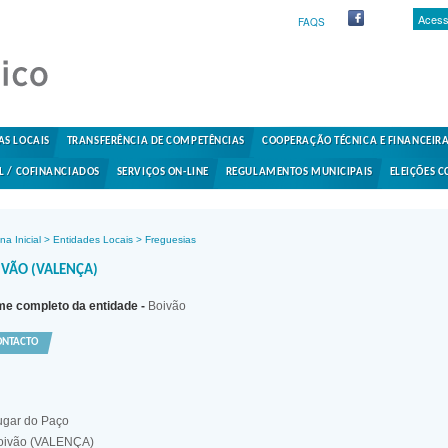
Acess
FAQS
AS LOCAIS
TRANSFERÊNCIA DE COMPETÊNCIAS
COOPERAÇÃO TÉCNICA E FINANCEIR
L / COFINANCIADOS
SERVIÇOS ON-LINE
REGULAMENTOS MUNICIPAIS
ELEIÇÕES C
na Inicial
>
Entidades Locais
>
Freguesias
IVÃO (VALENÇA)
e completo da entidade -
Boivão
ONTACTO
ugar do Paço
oivão (VALENÇA)