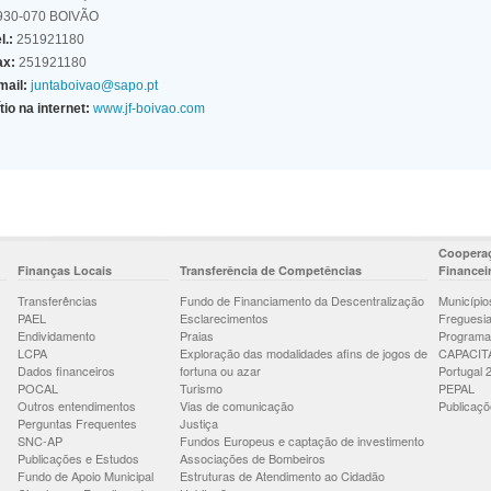
930-070 BOIVÃO
l.:
251921180
ax:
251921180
mail:
juntaboivao@sapo.pt
tio na internet:
www.jf-boivao.com
Cooperaç
Finanças Locais
Transferência de Competências
Financei
Transferências
Fundo de Financiamento da Descentralização
Município
PAEL
Esclarecimentos
Freguesi
Endividamento
Praias
Programa
LCPA
Exploração das modalidades afins de jogos de
CAPACIT
Dados financeiros
fortuna ou azar
Portugal 
POCAL
Turismo
PEPAL
Outros entendimentos
Vias de comunicação
Publicaçõ
Perguntas Frequentes
Justiça
SNC-AP
Fundos Europeus e captação de investimento
Publicações e Estudos
Associações de Bombeiros
Fundo de Apoio Municipal
Estruturas de Atendimento ao Cidadão