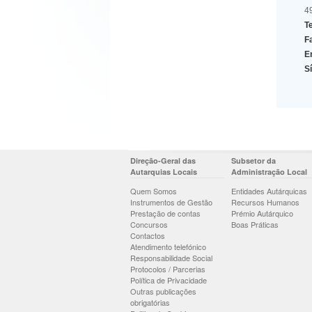
4
Te
F
E
Sí
Direção-Geral das
Subsetor da
Autarquias Locais
Administração Local
Quem Somos
Entidades Autárquicas
Instrumentos de Gestão
Recursos Humanos
Prestação de contas
Prémio Autárquico
Concursos
Boas Práticas
Contactos
Atendimento telefónico
Responsabilidade Social
Protocolos / Parcerias
Política de Privacidade
Outras publicações
obrigatórias