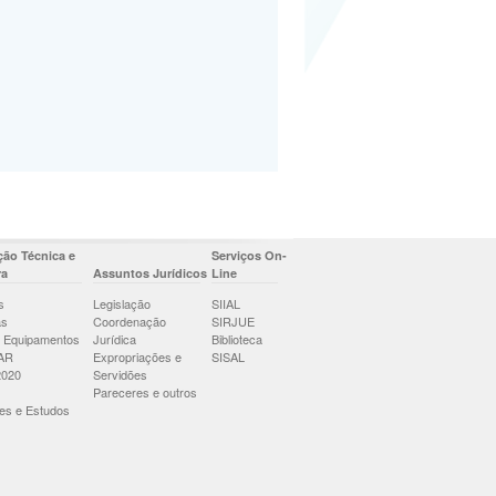
ão Técnica e
Serviços On-
ra
Assuntos Jurídicos
Line
s
Legislação
SIIAL
as
Coordenação
SIRJUE
 Equipamentos
Jurídica
Biblioteca
AR
Expropriações e
SISAL
2020
Servidões
Pareceres e outros
es e Estudos