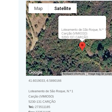
Map
Satellite
Loteamento de São Roque, N.º 1
Carção (VIMIOSO)
5230-131 CARÇÃO
Keyboard shortcuts
Image may be subject
41.6019033,-6.5890166
Loteamento de São Roque, N.º 1
Carção (VIMIOSO)
5230-131 CARÇÃO
Tel.:
273511185