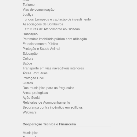
Turismo
Vias de comunicação
Justiça
Fundos Europeus e captação de investimento
Associações de Bombeiros
Estruturas de Atendimento ao Cidadão
Habitação
Património imobiliário público sem utilização
Estacionamento Público
Proteção e Saúde Animal
Educação
Cultura
Saúde
Transporte em vias navegáveis interiores
Áreas Portuárias
Proteção Cívil
Outros
Dos municípios para as freguesias
Áreas protegidas
Ação Social
Relatorios de Acompanhamento
Segurança contra incêndios em edifícios
Webinars
Cooperação Técnica e Financeira
Municípios