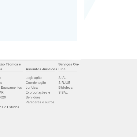
ão Técnica e
Serviços On-
ra
Assuntos Jurídicos
Line
s
Legislação
SIIAL
as
Coordenação
SIRJUE
 Equipamentos
Jurídica
Biblioteca
AR
Expropriações e
SISAL
2020
Servidões
Pareceres e outros
es e Estudos