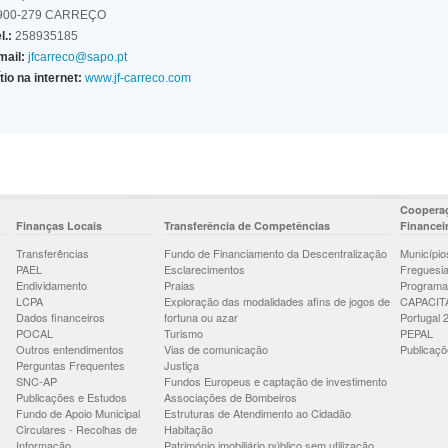
900-279 CARREÇO
l.:
258935185
mail:
jfcarreco@sapo.pt
tio na internet:
www.jf-carreco.com
Cooperaç
Finanças Locais
Transferência de Competências
Financei
Transferências
Fundo de Financiamento da Descentralização
Município
PAEL
Esclarecimentos
Freguesi
Endividamento
Praias
Programa
LCPA
Exploração das modalidades afins de jogos de
CAPACIT
Dados financeiros
fortuna ou azar
Portugal 
POCAL
Turismo
PEPAL
Outros entendimentos
Vias de comunicação
Publicaçõ
Perguntas Frequentes
Justiça
SNC-AP
Fundos Europeus e captação de investimento
Publicações e Estudos
Associações de Bombeiros
Fundo de Apoio Municipal
Estruturas de Atendimento ao Cidadão
Circulares - Recolhas de
Habitação
Informação
Património imobiliário público sem utilização