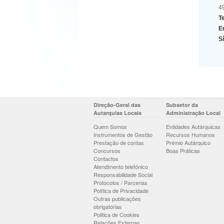
4
Te
E
Sí
Direção-Geral das
Subsetor da
Autarquias Locais
Administração Local
Quem Somos
Entidades Autárquicas
Instrumentos de Gestão
Recursos Humanos
Prestação de contas
Prémio Autárquico
Concursos
Boas Práticas
Contactos
Atendimento telefónico
Responsabilidade Social
Protocolos / Parcerias
Política de Privacidade
Outras publicações
obrigatórias
Politica de Cookies
Relações Externas