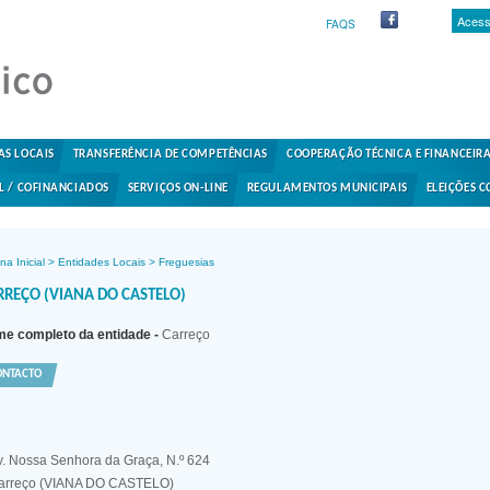
Acess
FAQS
AS LOCAIS
TRANSFERÊNCIA DE COMPETÊNCIAS
COOPERAÇÃO TÉCNICA E FINANCEIR
L / COFINANCIADOS
SERVIÇOS ON-LINE
REGULAMENTOS MUNICIPAIS
ELEIÇÕES C
na Inicial
>
Entidades Locais
>
Freguesias
RREÇO (VIANA DO CASTELO)
e completo da entidade -
Carreço
ONTACTO
v. Nossa Senhora da Graça, N.º 624
arreço (VIANA DO CASTELO)