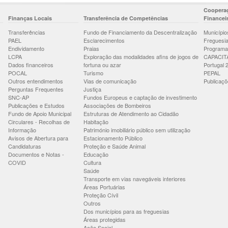
Cooperaç
Finanças Locais
Transferência de Competências
Financei
Transferências
Fundo de Financiamento da Descentralização
Município
PAEL
Esclarecimentos
Freguesi
Endividamento
Praias
Programa
LCPA
Exploração das modalidades afins de jogos de
CAPACIT
Dados financeiros
fortuna ou azar
Portugal 
POCAL
Turismo
PEPAL
Outros entendimentos
Vias de comunicação
Publicaçõ
Perguntas Frequentes
Justiça
SNC-AP
Fundos Europeus e captação de investimento
Publicações e Estudos
Associações de Bombeiros
Fundo de Apoio Municipal
Estruturas de Atendimento ao Cidadão
Circulares - Recolhas de
Habitação
Informação
Património imobiliário público sem utilização
Avisos de Abertura para
Estacionamento Público
Candidaturas
Proteção e Saúde Animal
Documentos e Notas -
Educação
COVID
Cultura
Saúde
Transporte em vias navegáveis interiores
Áreas Portuárias
Proteção Cívil
Outros
Dos municípios para as freguesias
Áreas protegidas
Ação Social