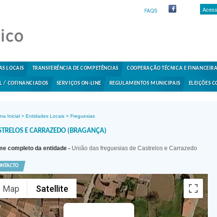
Acess
FAQS
AS LOCAIS
TRANSFERÊNCIA DE COMPETÊNCIAS
COOPERAÇÃO TÉCNICA E FINANCEIR
L / COFINANCIADOS
SERVIÇOS ON-LINE
REGULAMENTOS MUNICIPAIS
ELEIÇÕES C
na Inicial
>
Entidades Locais
>
Freguesias
STRELOS E CARRAZEDO (BRAGANÇA)
e completo da entidade -
União das freguesias de Castrelos e Carrazedo
ONTACTO
Map
Satellite