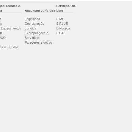
ão Técnica e
Serviços On-
ra
Assuntos Jurídicos
Line
s
Legislação
SIIAL
as
Coordenação
SIRJUE
 Equipamentos
Jurídica
Biblioteca
AR
Expropriações e
SISAL
2020
Servidões
Pareceres e outros
es e Estudos