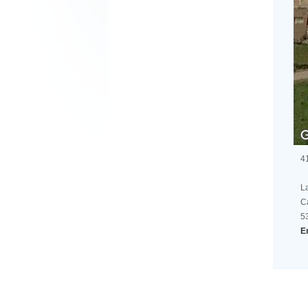
4
L
C
5
E