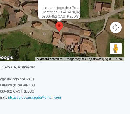
Largo do jogo dos Paus
Castrelos (BRAGANÇA)
5300-462 CASTRELOS
Keyboard shortcuts
Image may be subject to copyright
Terms
1.8325316,-6.8854202
argo do jogo dos Paus
astrelos (BRAGANÇA)
300-462 CASTRELOS
mail:
ufcastreloscarrazedo@gmail.com