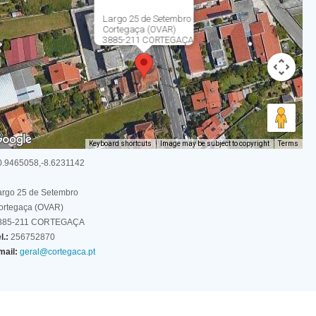
Largo 25 de Setembro
Cortegaça (OVAR)
3885-211 CORTEGAÇA
Keyboard shortcuts
Image may be subject to copyright
Terms
0.9465058,-8.6231142
argo 25 de Setembro
ortegaça (OVAR)
885-211 CORTEGAÇA
l.:
256752870
mail:
geral@cortegaca.pt