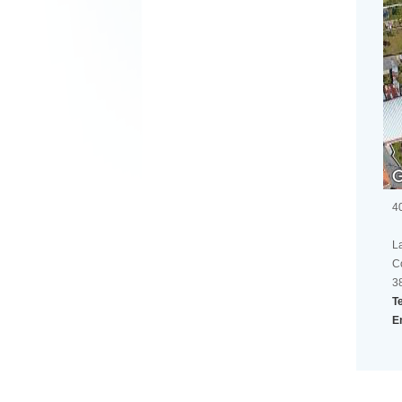
4
L
C
3
Te
E