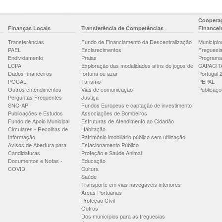
Cooperaç
Finanças Locais
Transferência de Competências
Financei
Transferências
Fundo de Financiamento da Descentralização
Município
PAEL
Esclarecimentos
Freguesi
Endividamento
Praias
Programa
LCPA
Exploração das modalidades afins de jogos de
CAPACIT
Dados financeiros
fortuna ou azar
Portugal 
POCAL
Turismo
PEPAL
Outros entendimentos
Vias de comunicação
Publicaçõ
Perguntas Frequentes
Justiça
SNC-AP
Fundos Europeus e captação de investimento
Publicações e Estudos
Associações de Bombeiros
Fundo de Apoio Municipal
Estruturas de Atendimento ao Cidadão
Circulares - Recolhas de
Habitação
Informação
Património imobiliário público sem utilização
Avisos de Abertura para
Estacionamento Público
Candidaturas
Proteção e Saúde Animal
Documentos e Notas -
Educação
COVID
Cultura
Saúde
Transporte em vias navegáveis interiores
Áreas Portuárias
Proteção Cívil
Outros
Dos municípios para as freguesias