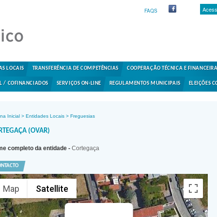
Acess
FAQS
AS LOCAIS
TRANSFERÊNCIA DE COMPETÊNCIAS
COOPERAÇÃO TÉCNICA E FINANCEIR
L / COFINANCIADOS
SERVIÇOS ON-LINE
REGULAMENTOS MUNICIPAIS
ELEIÇÕES C
na Inicial
>
Entidades Locais
>
Freguesias
RTEGAÇA (OVAR)
e completo da entidade -
Cortegaça
ONTACTO
Map
Satellite