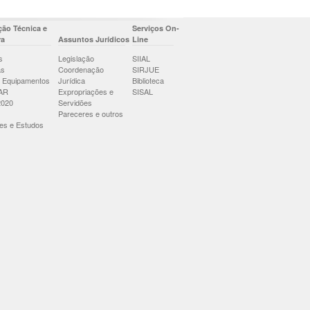
ão Técnica e
Serviços On-
ra
Assuntos Jurídicos
Line
s
Legislação
SIIAL
as
Coordenação
SIRJUE
 Equipamentos
Jurídica
Biblioteca
AR
Expropriações e
SISAL
2020
Servidões
Pareceres e outros
es e Estudos