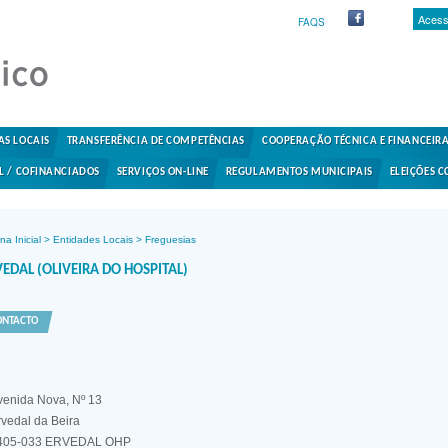
Acess
FAQS
AS LOCAIS
TRANSFERÊNCIA DE COMPETÊNCIAS
COOPERAÇÃO TÉCNICA E FINANCEIR
L / COFINANCIADOS
SERVIÇOS ON-LINE
REGULAMENTOS MUNICIPAIS
ELEIÇÕES C
na Inicial
>
Entidades Locais
>
Freguesias
EDAL (OLIVEIRA DO HOSPITAL)
ONTACTO
venida Nova, Nº 13
rvedal da Beira
405-033 ERVEDAL OHP