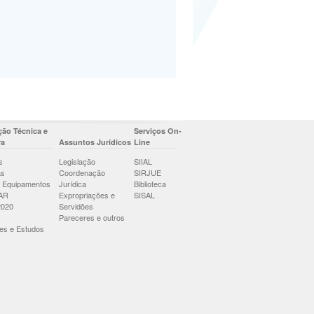
ão Técnica e
Serviços On-
ra
Assuntos Jurídicos
Line
s
Legislação
SIIAL
as
Coordenação
SIRJUE
 Equipamentos
Jurídica
Biblioteca
AR
Expropriações e
SISAL
2020
Servidões
Pareceres e outros
es e Estudos