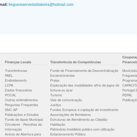
mail:
freguesiaervedaldabeira@hotmail.com
Cooperaç
Finanças Locais
Transferência de Competências
Financei
Transferências
Fundo de Financiamento da Descentralização
Município
PAEL
Esclarecimentos
Freguesi
Endividamento
Praias
Programa
LCPA
Exploração das modalidades afins de jogos de
CAPACIT
Dados financeiros
fortuna ou azar
Portugal 
POCAL
Turismo
PEPAL
Outros entendimentos
Vias de comunicação
Publicaçõ
Perguntas Frequentes
Justiça
SNC-AP
Fundos Europeus e captação de investimento
Publicações e Estudos
Associações de Bombeiros
Fundo de Apoio Municipal
Estruturas de Atendimento ao Cidadão
Circulares - Recolhas de
Habitação
Informação
Património imobiliário público sem utilização
Avisos de Abertura para
Estacionamento Público