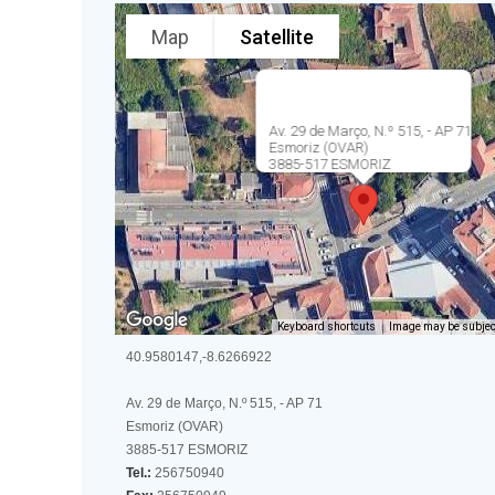
Map
Satellite
Av. 29 de Março, N.º 515, - AP 71
Esmoriz (OVAR)
3885-517 ESMORIZ
Keyboard shortcuts
Image may be subject
40.9580147,-8.6266922
Av. 29 de Março, N.º 515, - AP 71
Esmoriz (OVAR)
3885-517 ESMORIZ
Tel.:
256750940