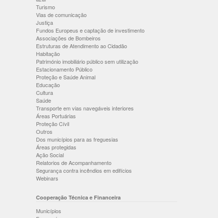
Turismo
Vias de comunicação
Justiça
Fundos Europeus e captação de investimento
Associações de Bombeiros
Estruturas de Atendimento ao Cidadão
Habitação
Património imobiliário público sem utilização
Estacionamento Público
Proteção e Saúde Animal
Educação
Cultura
Saúde
Transporte em vias navegáveis interiores
Áreas Portuárias
Proteção Cívil
Outros
Dos municípios para as freguesias
Áreas protegidas
Ação Social
Relatorios de Acompanhamento
Segurança contra incêndios em edifícios
Webinars
Cooperação Técnica e Financeira
Municípios