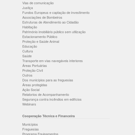
Vias de comunicação
Justiça
Fundos Europeus e captação de investimento
Associações de Bombeiros
Estruturas de Atendimento ao Cidadão
Habitação
Património imobiliário público sem utilização
Estacionamento Público
Proteção e Saúde Animal
Educação
Cultura
Saúde
Transporte em vias navegáveis interiores
Áreas Portuárias
Proteção Cívil
Outros
Dos municípios para as freguesias
Áreas protegidas
Ação Social
Relatorios de Acompanhamento
Segurança contra incêndios em edifícios
Webinars
Cooperação Técnica e Financeira
Municípios
Freguesias
Programa Equipamentos