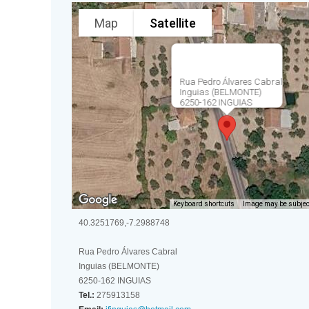
Map
Satellite
Rua Pedro Álvares Cabral
Inguias (BELMONTE)
6250-162 INGUIAS
Keyboard shortcuts
Image may be subject
40.3251769,-7.2988748
Rua Pedro Álvares Cabral
Inguias (BELMONTE)
6250-162 INGUIAS
Tel.:
275913158