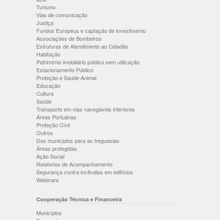
Turismo
Vias de comunicação
Justiça
Fundos Europeus e captação de investimento
Associações de Bombeiros
Estruturas de Atendimento ao Cidadão
Habitação
Património imobiliário público sem utilização
Estacionamento Público
Proteção e Saúde Animal
Educação
Cultura
Saúde
Transporte em vias navegáveis interiores
Áreas Portuárias
Proteção Cívil
Outros
Dos municípios para as freguesias
Áreas protegidas
Ação Social
Relatorios de Acompanhamento
Segurança contra incêndios em edifícios
Webinars
Cooperação Técnica e Financeira
Municípios