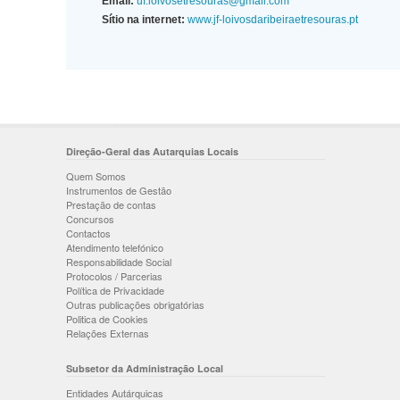
Email:
uf.loivosetresouras@gmail.com
Sítio na internet:
www.jf-loivosdaribeiraetresouras.pt
Direção-Geral das Autarquias Locais
Quem Somos
Instrumentos de Gestão
Prestação de contas
Concursos
Contactos
Atendimento telefónico
Responsabilidade Social
Protocolos / Parcerias
Política de Privacidade
Outras publicações obrigatórias
Politica de Cookies
Relações Externas
Subsetor da Administração Local
Entidades Autárquicas