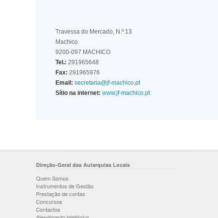
Travessa do Mercado, N.º 13
Machico
9200-097 MACHICO
Tel.:
291965648
Fax:
291965976
Email:
secretaria@jf-machico.pt
Sítio na internet:
www.jf-machico.pt
Direção-Geral das Autarquias Locais
Quem Somos
Instrumentos de Gestão
Prestação de contas
Concursos
Contactos
Atendimento telefónico