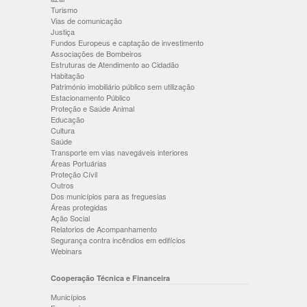
Turismo
Vias de comunicação
Justiça
Fundos Europeus e captação de investimento
Associações de Bombeiros
Estruturas de Atendimento ao Cidadão
Habitação
Património imobiliário público sem utilização
Estacionamento Público
Proteção e Saúde Animal
Educação
Cultura
Saúde
Transporte em vias navegáveis interiores
Áreas Portuárias
Proteção Cívil
Outros
Dos municípios para as freguesias
Áreas protegidas
Ação Social
Relatorios de Acompanhamento
Segurança contra incêndios em edifícios
Webinars
Cooperação Técnica e Financeira
Municípios