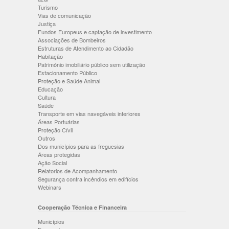
Turismo
Vias de comunicação
Justiça
Fundos Europeus e captação de investimento
Associações de Bombeiros
Estruturas de Atendimento ao Cidadão
Habitação
Património imobiliário público sem utilização
Estacionamento Público
Proteção e Saúde Animal
Educação
Cultura
Saúde
Transporte em vias navegáveis interiores
Áreas Portuárias
Proteção Cívil
Outros
Dos municípios para as freguesias
Áreas protegidas
Ação Social
Relatorios de Acompanhamento
Segurança contra incêndios em edifícios
Webinars
Cooperação Técnica e Financeira
Municípios