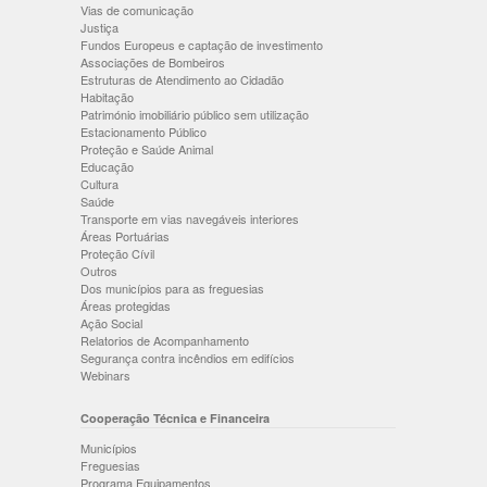
Vias de comunicação
Justiça
Fundos Europeus e captação de investimento
Associações de Bombeiros
Estruturas de Atendimento ao Cidadão
Habitação
Património imobiliário público sem utilização
Estacionamento Público
Proteção e Saúde Animal
Educação
Cultura
Saúde
Transporte em vias navegáveis interiores
Áreas Portuárias
Proteção Cívil
Outros
Dos municípios para as freguesias
Áreas protegidas
Ação Social
Relatorios de Acompanhamento
Segurança contra incêndios em edifícios
Webinars
Cooperação Técnica e Financeira
Municípios
Freguesias
Programa Equipamentos