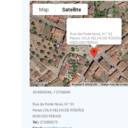
Map
Satellite
Rua da Fonte Nova, N.º 33
Perais (VILA VELHA DE RÓDÃO)
6030-053 PERAIS
Keyboard shortcuts
Image may be subject
39.6665048,-7.5758699
Rua da Fonte Nova, N.º 33
Perais (VILA VELHA DE RÓDÃO)
6030-053 PERAIS
Tel.:
272989275