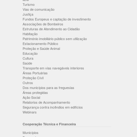
Turismo
Vias de comunicação
Justiça
Fundos Europeus e captação de investimento
Associações de Bombeiros
Estruturas de Atendimento ao Cidadão
Habitação
Património imobiliário público sem utilização
Estacionamento Público
Proteção e Saúde Animal
Educação
Cultura
Saúde
Transporte em vias navegáveis interiores
Áreas Portuárias
Proteção Cívil
Outros
Dos municípios para as freguesias
Áreas protegidas
Ação Social
Relatorios de Acompanhamento
Segurança contra incêndios em edifícios
Webinars
Cooperação Técnica e Financeira
Municípios