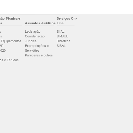
ão Técnica e
Serviços On-
ra
Assuntos Jurídicos
Line
s
Legislação
SIIAL
as
Coordenação
SIRJUE
 Equipamentos
Jurídica
Biblioteca
AR
Expropriações e
SISAL
2020
Servidões
Pareceres e outros
es e Estudos