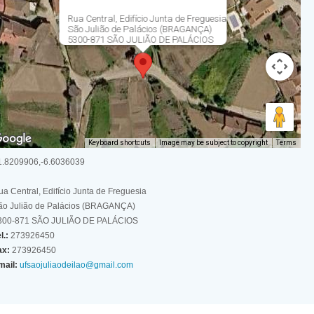
Rua Central, Edifício Junta de Freguesia
São Julião de Palácios (BRAGANÇA)
5300-871 SÃO JULIÃO DE PALÁCIOS
Keyboard shortcuts
Image may be subject to copyright
Terms
1.8209906,-6.6036039
a Central, Edifício Junta de Freguesia
ão Julião de Palácios (BRAGANÇA)
300-871 SÃO JULIÃO DE PALÁCIOS
l.:
273926450
ax:
273926450
mail:
ufsaojuliaodeilao@gmail.com