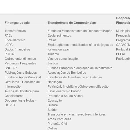
Cooperaç
Finanças Locais
Transferência de Competências
Financei
Transferências
Fundo de Financiamento da Descentralização
Município
PAEL
Esclarecimentos
Freguesi
Endividamento
Praias
Programa
LCPA
Exploração das modalidades afins de jogos de
CAPACIT
Dados financeiros
fortuna ou azar
Portugal 
POCAL
Turismo
PEPAL
Outros entendimentos
Vias de comunicação
Publicaçõ
Perguntas Frequentes
Justiça
SNC-AP
Fundos Europeus e captação de investimento
Publicações e Estudos
Associações de Bombeiros
Fundo de Apoio Municipal
Estruturas de Atendimento ao Cidadão
Circulares - Recolhas de
Habitação
Informação
Património imobiliário público sem utilização
Avisos de Abertura para
Estacionamento Público
Candidaturas
Proteção e Saúde Animal
Documentos e Notas -
Educação
COVID
Cultura
Saúde
Transporte em vias navegáveis interiores
Áreas Portuárias
Proteção Cívil
Outros