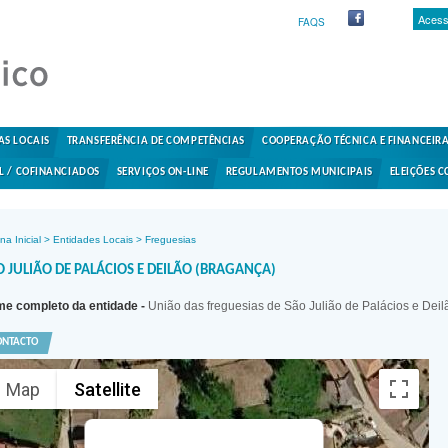
Acess
FAQS
AS LOCAIS
TRANSFERÊNCIA DE COMPETÊNCIAS
COOPERAÇÃO TÉCNICA E FINANCEIR
L / COFINANCIADOS
SERVIÇOS ON-LINE
REGULAMENTOS MUNICIPAIS
ELEIÇÕES C
na Inicial
>
Entidades Locais
>
Freguesias
O JULIÃO DE PALÁCIOS E DEILÃO (BRAGANÇA)
e completo da entidade -
União das freguesias de São Julião de Palácios e Deil
ONTACTO
Map
Satellite