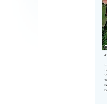
4
Ru
S
5
Te
F
E