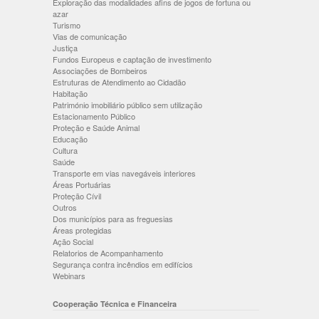
Exploração das modalidades afins de jogos de fortuna ou
azar
Turismo
Vias de comunicação
Justiça
Fundos Europeus e captação de investimento
Associações de Bombeiros
Estruturas de Atendimento ao Cidadão
Habitação
Património imobiliário público sem utilização
Estacionamento Público
Proteção e Saúde Animal
Educação
Cultura
Saúde
Transporte em vias navegáveis interiores
Áreas Portuárias
Proteção Cívil
Outros
Dos municípios para as freguesias
Áreas protegidas
Ação Social
Relatorios de Acompanhamento
Segurança contra incêndios em edifícios
Webinars
Cooperação Técnica e Financeira