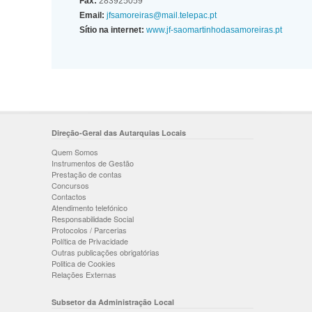
Fax:
283925059
Email:
jfsamoreiras@mail.telepac.pt
Sítio na internet:
www.jf-saomartinhodasamoreiras.pt
Direção-Geral das Autarquias Locais
Quem Somos
Instrumentos de Gestão
Prestação de contas
Concursos
Contactos
Atendimento telefónico
Responsabilidade Social
Protocolos / Parcerias
Política de Privacidade
Outras publicações obrigatórias
Politica de Cookies
Relações Externas
Subsetor da Administração Local