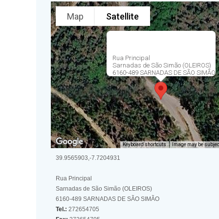
Map
Satellite
Rua Principal
Sarnadas de São Simão (OLEIROS)
6160-489 SARNADAS DE SÃO SIMÃO
Keyboard shortcuts
Image may be subject
39.9565903,-7.7204931
Rua Principal
Sarnadas de São Simão (OLEIROS)
6160-489 SARNADAS DE SÃO SIMÃO
Tel.:
272654705