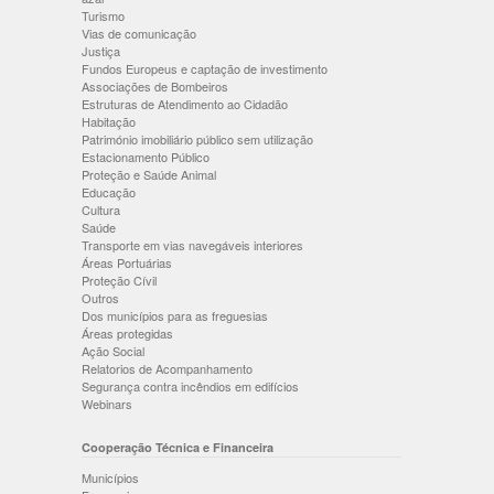
Turismo
Vias de comunicação
Justiça
Fundos Europeus e captação de investimento
Associações de Bombeiros
Estruturas de Atendimento ao Cidadão
Habitação
Património imobiliário público sem utilização
Estacionamento Público
Proteção e Saúde Animal
Educação
Cultura
Saúde
Transporte em vias navegáveis interiores
Áreas Portuárias
Proteção Cívil
Outros
Dos municípios para as freguesias
Áreas protegidas
Ação Social
Relatorios de Acompanhamento
Segurança contra incêndios em edifícios
Webinars
Cooperação Técnica e Financeira
Municípios