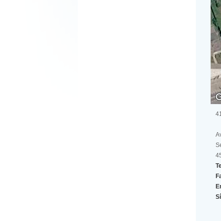
4
Av
S
4
Te
F
E
Sí