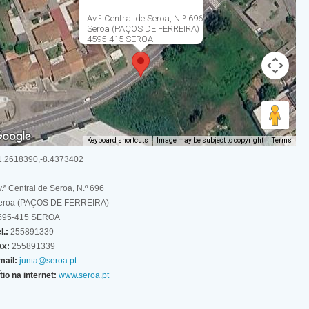
Av.ª Central de Seroa, N.º 696
Seroa (PAÇOS DE FERREIRA)
4595-415 SEROA
Keyboard shortcuts
Image may be subject to copyright
Terms
1.2618390,-8.4373402
.ª Central de Seroa, N.º 696
eroa (PAÇOS DE FERREIRA)
595-415 SEROA
l.:
255891339
ax:
255891339
mail:
junta@seroa.pt
tio na internet:
www.seroa.pt