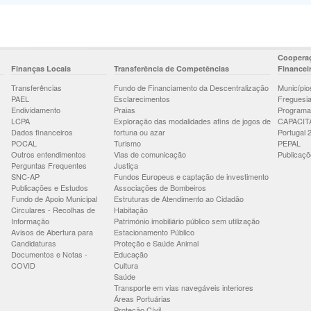
Cooperaç
Finanças Locais
Transferência de Competências
Financei
Transferências
Fundo de Financiamento da Descentralização
Município
PAEL
Esclarecimentos
Freguesi
Endividamento
Praias
Programa
LCPA
Exploração das modalidades afins de jogos de
CAPACIT
Dados financeiros
fortuna ou azar
Portugal 
POCAL
Turismo
PEPAL
Outros entendimentos
Vias de comunicação
Publicaçõ
Perguntas Frequentes
Justiça
SNC-AP
Fundos Europeus e captação de investimento
Publicações e Estudos
Associações de Bombeiros
Fundo de Apoio Municipal
Estruturas de Atendimento ao Cidadão
Circulares - Recolhas de
Habitação
Informação
Património imobiliário público sem utilização
Avisos de Abertura para
Estacionamento Público
Candidaturas
Proteção e Saúde Animal
Documentos e Notas -
Educação
COVID
Cultura
Saúde
Transporte em vias navegáveis interiores
Áreas Portuárias
Proteção Cívil