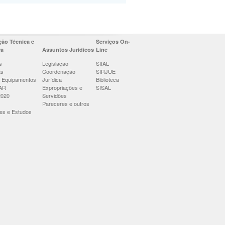
ão Técnica e
Serviços On-
ra
Assuntos Jurídicos
Line
s
Legislação
SIIAL
as
Coordenação
SIRJUE
 Equipamentos
Jurídica
Biblioteca
AR
Expropriações e
SISAL
2020
Servidões
Pareceres e outros
es e Estudos