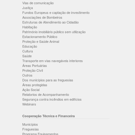
Vias de comunicação
Justiça
Fundos Europeus e captação de investimento
Associações de Bombeiros
Estruturas de Atendimento ao Cidadão
Habitação
Património imobiliário público sem utilização
Estacionamento Público
Proteção e Saúde Animal
Educação
Cultura
Saúde
Transporte em vias navegáveis interiores
Áreas Portuárias
Proteção Cívil
Outros
Dos municípios para as freguesias
Áreas protegidas
Ação Social
Relatorios de Acompanhamento
Segurança contra incêndios em edifícios
Webinars
Cooperação Técnica e Financeira
Municípios
Freguesias
Programa Equipamentos