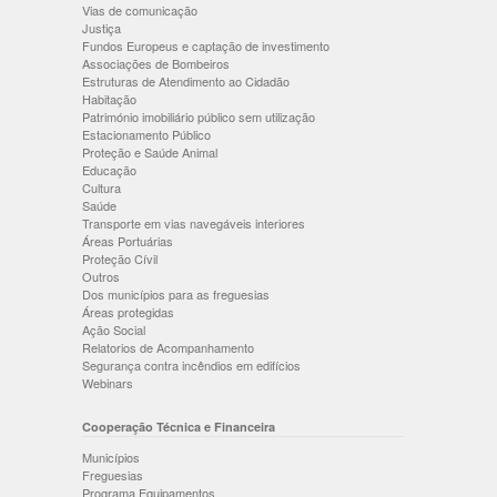
Vias de comunicação
Justiça
Fundos Europeus e captação de investimento
Associações de Bombeiros
Estruturas de Atendimento ao Cidadão
Habitação
Património imobiliário público sem utilização
Estacionamento Público
Proteção e Saúde Animal
Educação
Cultura
Saúde
Transporte em vias navegáveis interiores
Áreas Portuárias
Proteção Cívil
Outros
Dos municípios para as freguesias
Áreas protegidas
Ação Social
Relatorios de Acompanhamento
Segurança contra incêndios em edifícios
Webinars
Cooperação Técnica e Financeira
Municípios
Freguesias
Programa Equipamentos