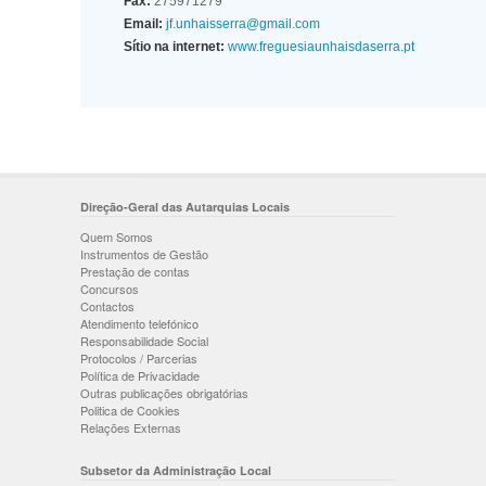
Fax:
275971279
Email:
jf.unhaisserra@gmail.com
Sítio na internet:
www.freguesiaunhaisdaserra.pt
Direção-Geral das Autarquias Locais
Quem Somos
Instrumentos de Gestão
Prestação de contas
Concursos
Contactos
Atendimento telefónico
Responsabilidade Social
Protocolos / Parcerias
Política de Privacidade
Outras publicações obrigatórias
Politica de Cookies
Relações Externas
Subsetor da Administração Local