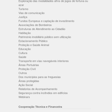
Exploração das modalidades afins de jogos de fortuna ou
azar
Turismo
Vias de comunicação
Justiça
Fundos Europeus e captação de investimento
Associações de Bombeiros
Estruturas de Atendimento ao Cidadão
Habitação
Património imobiliário público sem utilização
Estacionamento Público
Proteção e Saúde Animal
Educação
Cultura
Saúde
Transporte em vias navegáveis interiores
Áreas Portuárias
Proteção Cívil
Outros
Dos municípios para as freguesias
Áreas protegidas
Ação Social
Relatorios de Acompanhamento
Segurança contra incêndios em edifícios
Webinars
Cooperação Técnica e Financeira