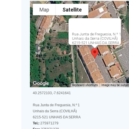
Map
Satellite
Rua Junta de Freguesia, N.º 1
Unhais da Serra (COVILHÃ)
6215-521 UNHAIS DA SERRA
Keyboard shortcuts
Image may be subject
40.2572103,-7.6241641
Rua Junta de Freguesia, N.º 1
Unhais da Serra (COVILHÃ)
6215-521 UNHAIS DA SERRA
Tel.:
275971279