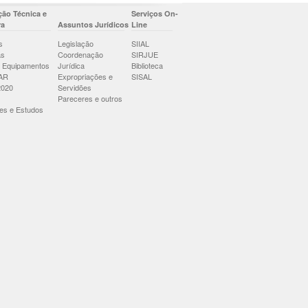
ão Técnica e
Serviços On-
ra
Assuntos Jurídicos
Line
s
Legislação
SIIAL
as
Coordenação
SIRJUE
 Equipamentos
Jurídica
Biblioteca
AR
Expropriações e
SISAL
2020
Servidões
Pareceres e outros
es e Estudos