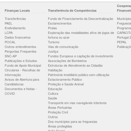
Cooperaç
Finanças Locais
Transferência de Competências
Financei
Transferências
Fundo de Financiamento da Descentralização
Município
PAEL
Esclarecimentos
Freguesi
Endividamento
Praias
Programa
LCPA
Exploração das modalidades afins de jogos de
CAPACIT
Dados financeiros
fortuna ou azar
Portugal 
POCAL
Turismo
PEPAL
Outros entendimentos
Vias de comunicação
Publicaçõ
Perguntas Frequentes
Justiça
SNC-AP
Fundos Europeus e captação de investimento
Publicações e Estudos
Associações de Bombeiros
Fundo de Apoio Municipal
Estruturas de Atendimento ao Cidadão
Circulares - Recolhas de
Habitação
Informação
Património imobiliário público sem utilização
Avisos de Abertura para
Estacionamento Público
Candidaturas
Proteção e Saúde Animal
Documentos e Notas -
Educação
COVID
Cultura
Saúde
Transporte em vias navegáveis interiores
Áreas Portuárias
Proteção Cívil
Outros
Dos municípios para as freguesias
Áreas protegidas
Ação Social