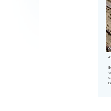
4
Ed
V
5
E