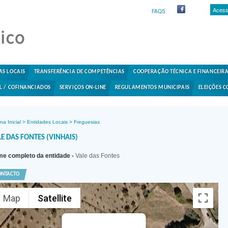
Acess
FAQS
AS LOCAIS
TRANSFERÊNCIA DE COMPETÊNCIAS
COOPERAÇÃO TÉCNICA E FINANCEIR
L / COFINANCIADOS
SERVIÇOS ON-LINE
REGULAMENTOS MUNICIPAIS
ELEIÇÕES C
na Inicial
>
Entidades Locais
>
Freguesias
E DAS FONTES (VINHAIS)
e completo da entidade -
Vale das Fontes
ONTACTO
Map
Satellite