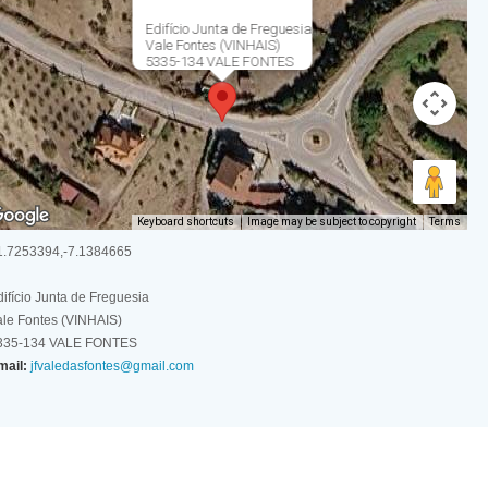
Edifício Junta de Freguesia
Vale Fontes (VINHAIS)
5335-134 VALE FONTES
Keyboard shortcuts
Image may be subject to copyright
Terms
1.7253394,-7.1384665
ifício Junta de Freguesia
ale Fontes (VINHAIS)
335-134 VALE FONTES
mail:
jfvaledasfontes@gmail.com