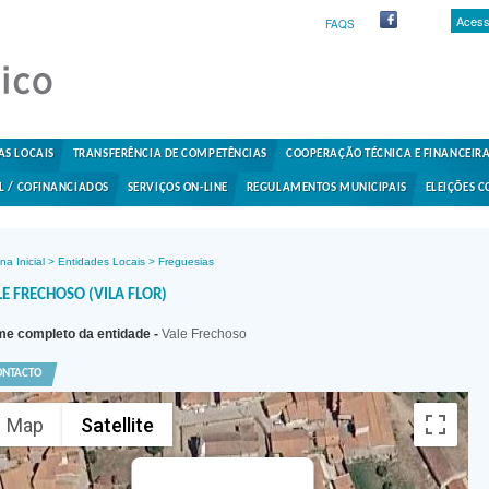
Acess
FAQS
AS LOCAIS
TRANSFERÊNCIA DE COMPETÊNCIAS
COOPERAÇÃO TÉCNICA E FINANCEIR
L / COFINANCIADOS
SERVIÇOS ON-LINE
REGULAMENTOS MUNICIPAIS
ELEIÇÕES C
na Inicial
>
Entidades Locais
>
Freguesias
E FRECHOSO (VILA FLOR)
e completo da entidade -
Vale Frechoso
ONTACTO
Map
Satellite