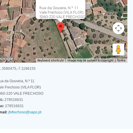
Rua da Gouveia, N.º 11
Vale Frechoso (VILA FLOR)
5360-220 VALE FRECHOSO
Keyboard shortcuts
Image may be subject to copyright
Terms
1.3580475,-7.1196155
ua da Gouveia, N.º 11
ale Frechoso (VILA FLOR)
360-220 VALE FRECHOSO
l.:
278516631
ax:
278516631
mail:
jfvfrechoso@sapo.pt