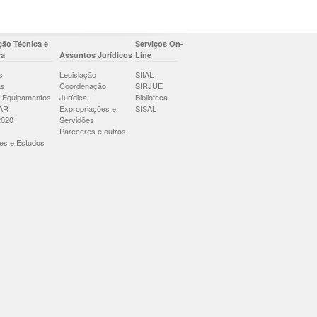
ão Técnica e
Serviços On-
ra
Assuntos Jurídicos
Line
s
Legislação
SIIAL
as
Coordenação
SIRJUE
 Equipamentos
Jurídica
Biblioteca
AR
Expropriações e
SISAL
2020
Servidões
Pareceres e outros
es e Estudos