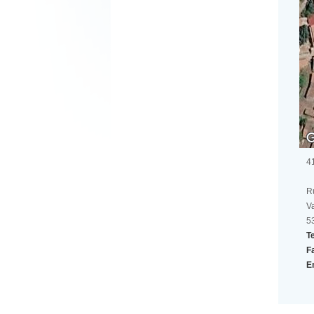
4
R
V
5
Te
F
E