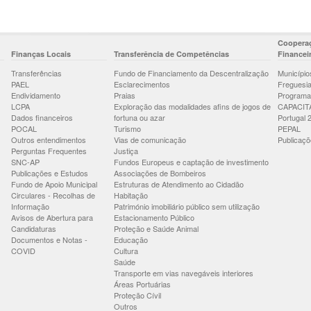
Cooperaç
Finanças Locais
Transferência de Competências
Financei
Transferências
Fundo de Financiamento da Descentralização
Município
PAEL
Esclarecimentos
Freguesi
Endividamento
Praias
Programa
LCPA
Exploração das modalidades afins de jogos de
CAPACIT
Dados financeiros
fortuna ou azar
Portugal 
POCAL
Turismo
PEPAL
Outros entendimentos
Vias de comunicação
Publicaçõ
Perguntas Frequentes
Justiça
SNC-AP
Fundos Europeus e captação de investimento
Publicações e Estudos
Associações de Bombeiros
Fundo de Apoio Municipal
Estruturas de Atendimento ao Cidadão
Circulares - Recolhas de
Habitação
Informação
Património imobiliário público sem utilização
Avisos de Abertura para
Estacionamento Público
Candidaturas
Proteção e Saúde Animal
Documentos e Notas -
Educação
COVID
Cultura
Saúde
Transporte em vias navegáveis interiores
Áreas Portuárias
Proteção Cívil
Outros