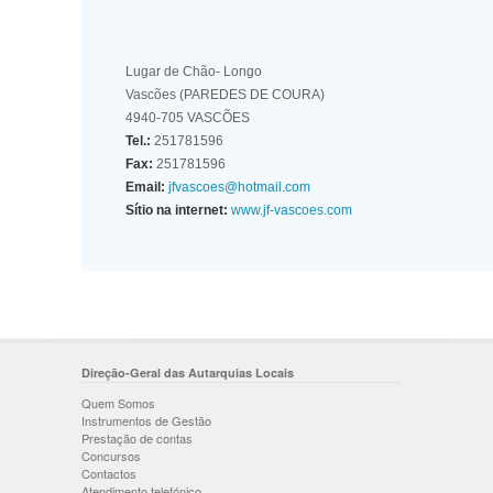
Lugar de Chão- Longo
Vascões (PAREDES DE COURA)
4940-705 VASCÕES
Tel.:
251781596
Fax:
251781596
Email:
jfvascoes@hotmail.com
Sítio na internet:
www.jf-vascoes.com
Direção-Geral das Autarquias Locais
Quem Somos
Instrumentos de Gestão
Prestação de contas
Concursos
Contactos
Atendimento telefónico