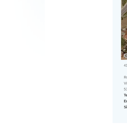
4
R
V
5
Te
E
Sí