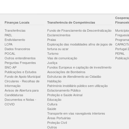
Cooperaç
Finanças Locais
Transferência de Competências
Financei
Transferências
Fundo de Financiamento da Descentralização
Município
PAEL
Esclarecimentos
Freguesi
Endividamento
Praias
Programa
LCPA
Exploração das modalidades afins de jogos de
CAPACIT
Dados financeiros
fortuna ou azar
Portugal 
POCAL
Turismo
PEPAL
Outros entendimentos
Vias de comunicação
Publicaçõ
Perguntas Frequentes
Justiça
SNC-AP
Fundos Europeus e captação de investimento
Publicações e Estudos
Associações de Bombeiros
Fundo de Apoio Municipal
Estruturas de Atendimento ao Cidadão
Circulares - Recolhas de
Habitação
Informação
Património imobiliário público sem utilização
Avisos de Abertura para
Estacionamento Público
Candidaturas
Proteção e Saúde Animal
Documentos e Notas -
Educação
COVID
Cultura
Saúde
Transporte em vias navegáveis interiores
Áreas Portuárias
Proteção Cívil
Outros