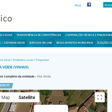
Acess
FAQS
AS LOCAIS
TRANSFERÊNCIA DE COMPETÊNCIAS
COOPERAÇÃO TÉCNICA E FINANCEIR
L / COFINANCIADOS
SERVIÇOS ON-LINE
REGULAMENTOS MUNICIPAIS
ELEIÇÕES C
na Inicial
>
Entidades Locais
>
Freguesias
A VERDE (VINHAIS)
e completo da entidade -
Vila Verde
ONTACTO
Map
Satellite