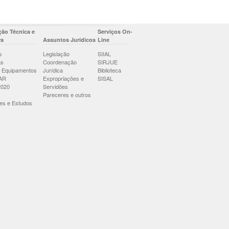
ão Técnica e
Serviços On-
ra
Assuntos Jurídicos
Line
s
Legislação
SIIAL
as
Coordenação
SIRJUE
 Equipamentos
Jurídica
Biblioteca
AR
Expropriações e
SISAL
2020
Servidões
Pareceres e outros
es e Estudos