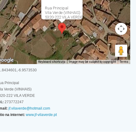
Rua Principal
Vila Verde (VINHAIS)
5320-222 VILA VERDE
Keyboard shortcuts
Image may be subject to copyright
Terms
1.8434601,-6.9573530
ua Principal
ila Verde (VINHAIS)
320-222 VILA VERDE
l.:
273772247
mail:
jf.vilaverde@hotmail.com
tio na internet:
www.jf-vilaverde.pt