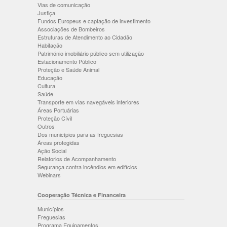
Vias de comunicação
Justiça
Fundos Europeus e captação de investimento
Associações de Bombeiros
Estruturas de Atendimento ao Cidadão
Habitação
Património imobiliário público sem utilização
Estacionamento Público
Proteção e Saúde Animal
Educação
Cultura
Saúde
Transporte em vias navegáveis interiores
Áreas Portuárias
Proteção Cívil
Outros
Dos municípios para as freguesias
Áreas protegidas
Ação Social
Relatorios de Acompanhamento
Segurança contra incêndios em edifícios
Webinars
Cooperação Técnica e Financeira
Municípios
Freguesias
Programa Equipamentos