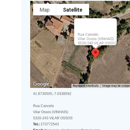
Map
Satellite
Rua Cancelo
Vilar Ossos (VINHAIS)
5320-243 VILAR OSSOS
Keyboard shortcuts
Image may be subject
41.8730505,-7.0338592
Rua Cancelo
Vilar Ossos (VINHAIS)
5320-243 VILAR OSSOS
Tel.:
273772543