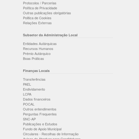
Protocolos / Parcerias
Política de Privacidade
Outras publicações obrigatórias
Politica de Cookies
Relações Externas
Subsetor da Administração Local
Entidades Autárquicas
Recursos Humanos
Prémio Autárquico
Boas Práticas
Finanças Locais
Transferências
PAEL
Endividamento
LCPA
Dados financeiros
POCAL
Outros entendimentos
Perguntas Frequentes
SNC-AP
Publicações e Estudos
Fundo de Apoio Municipal
Circulares - Recolhas de Informação
Avisos de Abertura para Candidaturas