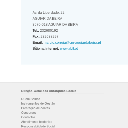
Av. da Liberdade, 22
AGUIAR DA BEIRA
3570-018 AGUIAR DA BEIRA
Tel.:
232680192
Fax:
232688297
Email:
marcio.correia@cm-aguiardabeira.pt
Sítio na internet:
www.abtt.pt
Direção-Geral das Autarquias Locais
Quem Somos
Instrumentos de Gestão
Prestação de contas
Concursos
Contactos
Atendimento telefónico
Responsabilidade Social