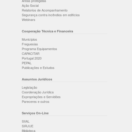
Áreas protegidas
Ação Social
Relatorios de Acompanhamento
Segurança contra incêndios em edifícios
Webinars
Cooperação Técnica e Financeira
Municípios
Freguesias
Programa Equipamentos
CAPACITAR
Portugal 2020
PEPAL
Publicações e Estudos
Assuntos Jurídicos
Legislação
Coordenação Jurídica
Expropriações e Servidões
Pareceres e outros
Serviços On-Line
SIIAL
SIRJUE
Biblioteca