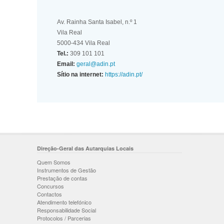
Av. Rainha Santa Isabel, n.º 1
Vila Real
5000-434 Vila Real
Tel.:
309 101 101
Email:
geral@adin.pt
Sítio na internet:
https://adin.pt/
Direção-Geral das Autarquias Locais
Quem Somos
Instrumentos de Gestão
Prestação de contas
Concursos
Contactos
Atendimento telefónico
Responsabilidade Social
Protocolos / Parcerias