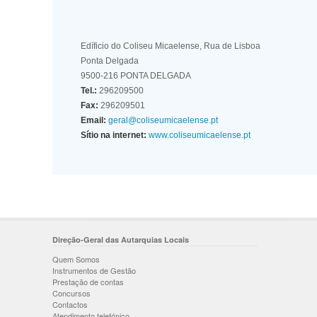
Edíficio do Coliseu Micaelense, Rua de Lisboa
Ponta Delgada
9500-216 PONTA DELGADA
Tel.:
296209500
Fax:
296209501
Email:
geral@coliseumicaelense.pt
Sítio na internet:
www.coliseumicaelense.pt
Direção-Geral das Autarquias Locais
Quem Somos
Instrumentos de Gestão
Prestação de contas
Concursos
Contactos
Atendimento telefónico