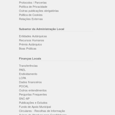
Protocolos / Parcerias
Política de Privacidade
Outras publicações obrigatórias
Politica de Cookies
Relações Externas
Subsetor da Administração Local
Entidades Autárquicas
Recursos Humanos
Prémio Autárquico
Boas Práticas
Finanças Locais
Transferências
PAEL
Endividamento
LCPA
Dados financeiros
POCAL
Outros entendimentos
Perguntas Frequentes
SNC-AP
Publicações e Estudos
Fundo de Apoio Municipal
Circulares - Recolhas de Informação
Avisos de Abertura para Candidaturas