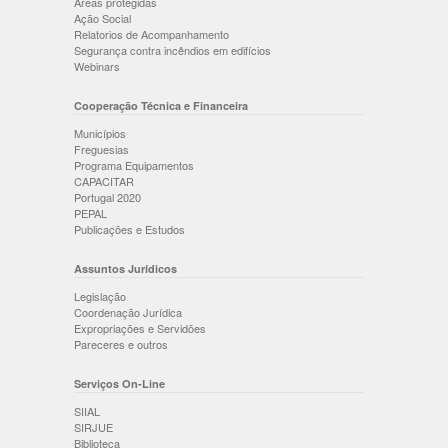
Áreas protegidas
Ação Social
Relatorios de Acompanhamento
Segurança contra incêndios em edifícios
Webinars
Cooperação Técnica e Financeira
Municípios
Freguesias
Programa Equipamentos
CAPACITAR
Portugal 2020
PEPAL
Publicações e Estudos
Assuntos Jurídicos
Legislação
Coordenação Jurídica
Expropriações e Servidões
Pareceres e outros
Serviços On-Line
SIIAL
SIRJUE
Biblioteca