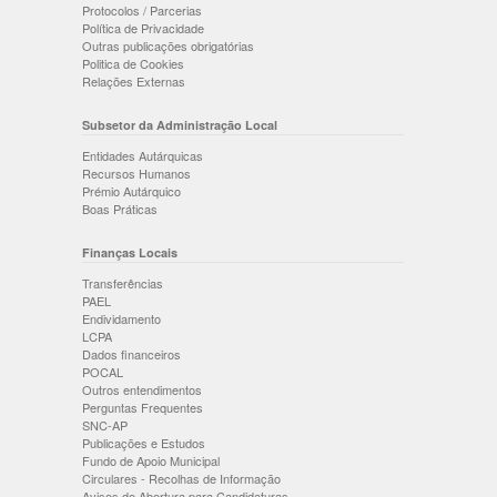
Protocolos / Parcerias
Política de Privacidade
Outras publicações obrigatórias
Politica de Cookies
Relações Externas
Subsetor da Administração Local
Entidades Autárquicas
Recursos Humanos
Prémio Autárquico
Boas Práticas
Finanças Locais
Transferências
PAEL
Endividamento
LCPA
Dados financeiros
POCAL
Outros entendimentos
Perguntas Frequentes
SNC-AP
Publicações e Estudos
Fundo de Apoio Municipal
Circulares - Recolhas de Informação
Avisos de Abertura para Candidaturas