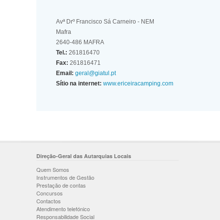
Avª Drº Francisco Sá Carneiro - NEM
Mafra
2640-486 MAFRA
Tel.:
261816470
Fax:
261816471
Email:
geral@giatul.pt
Sítio na internet:
www.ericeiracamping.com
Direção-Geral das Autarquias Locais
Quem Somos
Instrumentos de Gestão
Prestação de contas
Concursos
Contactos
Atendimento telefónico
Responsabilidade Social