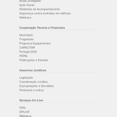
Áreas protegidas
Ação Social
Relatorios de Acompanhamento
Segurança contra incêndios em edifícios
Webinars
Cooperação Técnica e Financeira
Municípios
Freguesias
Programa Equipamentos
CAPACITAR
Portugal 2020
PEPAL
Publicações e Estudos
Assuntos Jurídicos
Legislação
Coordenação Jurídica
Expropriações e Servidões
Pareceres e outros
Serviços On-Line
SIIAL
SIRJUE
Biblioteca