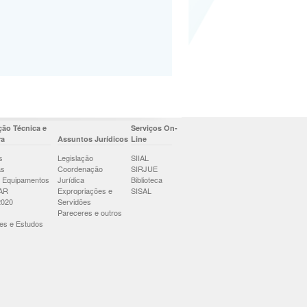
ão Técnica e
Serviços On-
ra
Assuntos Jurídicos
Line
s
Legislação
SIIAL
as
Coordenação
SIRJUE
 Equipamentos
Jurídica
Biblioteca
AR
Expropriações e
SISAL
2020
Servidões
Pareceres e outros
es e Estudos