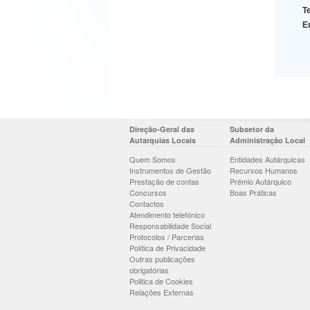
Te
E
Direção-Geral das
Subsetor da
Autarquias Locais
Administração Local
Quem Somos
Entidades Autárquicas
Instrumentos de Gestão
Recursos Humanos
Prestação de contas
Prémio Autárquico
Concursos
Boas Práticas
Contactos
Atendimento telefónico
Responsabilidade Social
Protocolos / Parcerias
Política de Privacidade
Outras publicações
obrigatórias
Politica de Cookies
Relações Externas