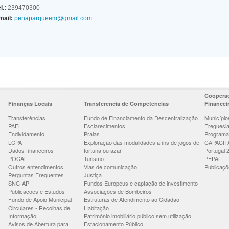
l.:
239470300
mail:
penaparqueem@gmail.com
Cooperaç
Finanças Locais
Transferência de Competências
Financei
Transferências
Fundo de Financiamento da Descentralização
Município
PAEL
Esclarecimentos
Freguesi
Endividamento
Praias
Programa
LCPA
Exploração das modalidades afins de jogos de
CAPACIT
Dados financeiros
fortuna ou azar
Portugal 
POCAL
Turismo
PEPAL
Outros entendimentos
Vias de comunicação
Publicaçõ
Perguntas Frequentes
Justiça
SNC-AP
Fundos Europeus e captação de investimento
Publicações e Estudos
Associações de Bombeiros
Fundo de Apoio Municipal
Estruturas de Atendimento ao Cidadão
Circulares - Recolhas de
Habitação
Informação
Património imobiliário público sem utilização
Avisos de Abertura para
Estacionamento Público