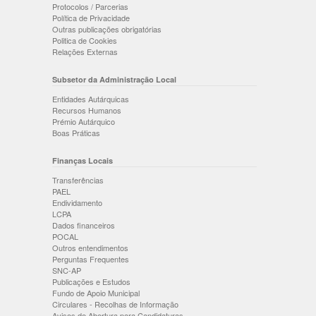
Protocolos / Parcerias
Política de Privacidade
Outras publicações obrigatórias
Politica de Cookies
Relações Externas
Subsetor da Administração Local
Entidades Autárquicas
Recursos Humanos
Prémio Autárquico
Boas Práticas
Finanças Locais
Transferências
PAEL
Endividamento
LCPA
Dados financeiros
POCAL
Outros entendimentos
Perguntas Frequentes
SNC-AP
Publicações e Estudos
Fundo de Apoio Municipal
Circulares - Recolhas de Informação
Avisos de Abertura para Candidaturas