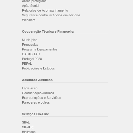
Áreas protegidas
Ação Social
Relatorios de Acompanhamento
Segurança contra incêndios em edifícios
Webinars
Cooperação Técnica e Financeira
Municípios
Freguesias
Programa Equipamentos
CAPACITAR
Portugal 2020
PEPAL
Publicações e Estudos
Assuntos Jurídicos
Legislação
Coordenação Jurídica
Expropriações e Servidões
Pareceres e outros
Serviços On-Line
SIIAL
SIRJUE
Biblioteca