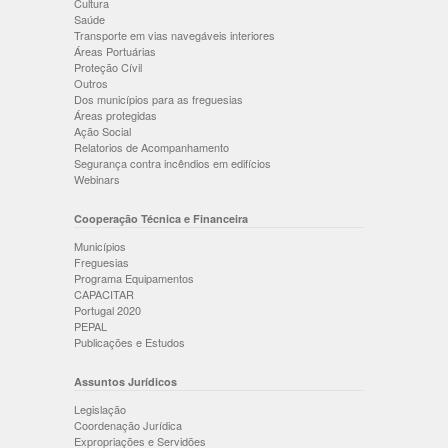
Cultura
Saúde
Transporte em vias navegáveis interiores
Áreas Portuárias
Proteção Cívil
Outros
Dos municípios para as freguesias
Áreas protegidas
Ação Social
Relatorios de Acompanhamento
Segurança contra incêndios em edifícios
Webinars
Cooperação Técnica e Financeira
Municípios
Freguesias
Programa Equipamentos
CAPACITAR
Portugal 2020
PEPAL
Publicações e Estudos
Assuntos Jurídicos
Legislação
Coordenação Jurídica
Expropriações e Servidões