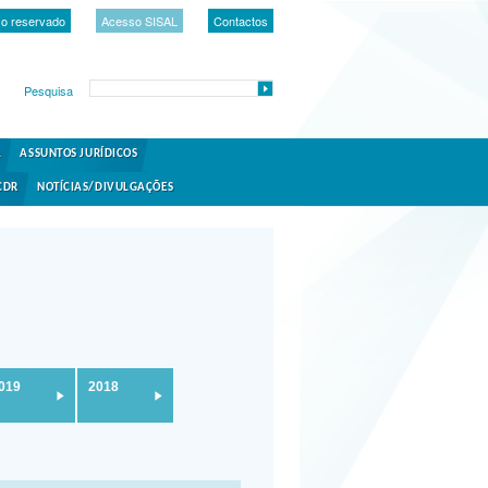
o reservado
Acesso SISAL
Contactos
Pesquisa
A
ASSUNTOS JURÍDICOS
CDR
NOTÍCIAS/DIVULGAÇÕES
019
2018