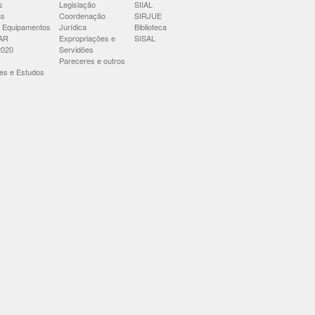
s
Legislação
SIIAL
as
Coordenação
SIRJUE
 Equipamentos
Jurídica
Biblioteca
AR
Expropriações e
SISAL
2020
Servidões
Pareceres e outros
es e Estudos