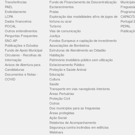
Transferências
Fundo de Financiamento da Descentralização
Município
PAEL
Esclarecimentos
Freguesi
Endividamento
Praias
Programa
LCPA
Exploração das modalidades afins de jogos de
CAPACIT
Dados financeiros
fortuna ou azar
Portugal 
POCAL
Turismo
PEPAL
Outros entendimentos
Vias de comunicação
Publicaçõ
Perguntas Frequentes
Justiça
SNC-AP
Fundos Europeus e captação de investimento
Publicações e Estudos
Associações de Bombeiros
Fundo de Apoio Municipal
Estruturas de Atendimento ao Cidadão
Circulares - Recolhas de
Habitação
Informação
Património imobiliário público sem utilização
Avisos de Abertura para
Estacionamento Público
Candidaturas
Proteção e Saúde Animal
Documentos e Notas -
Educação
COVID
Cultura
Saúde
Transporte em vias navegáveis interiores
Áreas Portuárias
Proteção Cívil
Outros
Dos municípios para as freguesias
Áreas protegidas
Ação Social
Relatorios de Acompanhamento
Segurança contra incêndios em edifícios
Webinars