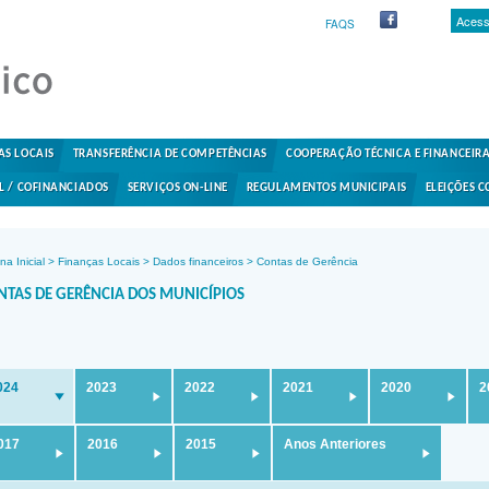
Acess
FAQS
AS LOCAIS
TRANSFERÊNCIA DE COMPETÊNCIAS
COOPERAÇÃO TÉCNICA E FINANCEIR
L / COFINANCIADOS
SERVIÇOS ON-LINE
REGULAMENTOS MUNICIPAIS
ELEIÇÕES C
na Inicial
>
Finanças Locais
>
Dados financeiros
>
Contas de Gerência
NTAS DE GERÊNCIA DOS MUNICÍPIOS
024
2023
2022
2021
2020
2
017
2016
2015
Anos Anteriores