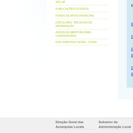
SNC-AP
PUBLICAÇÕES E ESTUDOS
FUNDO DE APOIO MUNICIPAL
CIRCULARES - RECOLHAS DE
INFORMAÇÃO
AVISOS DE ABERTURA PARA
CANDIDATURAS
D
DOCUMENTOS E NOTAS - COVID
E
D
E
Direção-Geral das
Subsetor da
Autarquias Locais
Administração Local