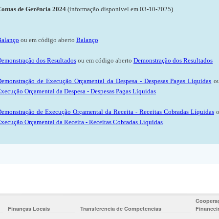
Contas de Gerência 2024
(informação disponível em 03-10-2025)
Balanço
ou em código aberto
Balanço
emonstração dos Resultados
ou em código aberto
Demonstração dos Resultados
Demonstração de Execução Orçamental da Despesa - Despesas Pagas Líquidas
ou
xecução Orçamental da Despesa - Despesas Pagas Líquidas
emonstração de Execução Orçamental da Receita - Receitas Cobradas Líquidas
o
xecução Orçamental da Receita - Receitas Cobradas Líquidas
Cooperaç
Finanças Locais
Transferência de Competências
Financei