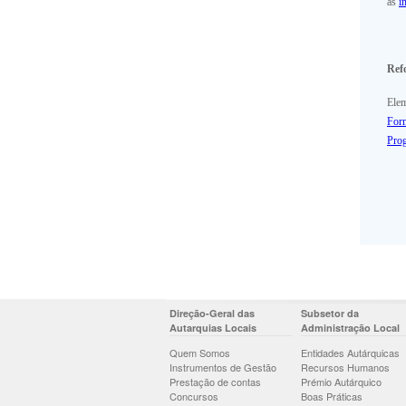
as
i
Ref
Elem
Form
Prog
Direção-Geral das
Subsetor da
Autarquias Locais
Administração Local
Quem Somos
Entidades Autárquicas
Instrumentos de Gestão
Recursos Humanos
Prestação de contas
Prémio Autárquico
Concursos
Boas Práticas