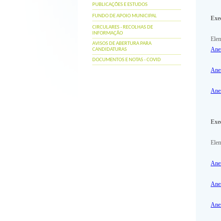
PUBLICAÇÕES E ESTUDOS
FUNDO DE APOIO MUNICIPAL
Exe
CIRCULARES - RECOLHAS DE
INFORMAÇÃO
Elem
AVISOS DE ABERTURA PARA
Ane
CANDIDATURAS
DOCUMENTOS E NOTAS - COVID
Ane
Anex
Exe
Elem
Ane
Ane
Anex