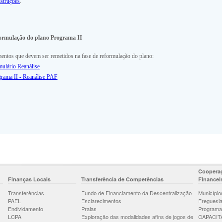
nstruções
.
ormulação do plano Programa II
entos que devem ser remetidos na fase de reformulação do plano:
ulário Reanálise
rama II - Reanálise PAF
Cooperaç
Finanças Locais
Transferência de Competências
Financei
Transferências
Fundo de Financiamento da Descentralização
Município
PAEL
Esclarecimentos
Freguesi
Endividamento
Praias
Programa
LCPA
Exploração das modalidades afins de jogos de
CAPACIT