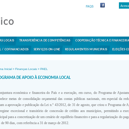
Acess
FAQS
AS LOCAIS
TRANSFERÊNCIA DE COMPETÊNCIAS
COOPERAÇÃO TÉCNICA E FINANCEIR
L / COFINANCIADOS
SERVIÇOS ON-LINE
REGULAMENTOS MUNICIPAIS
ELEIÇÕES C
na Inicial
>
Finanças Locais
>
PAEL
OGRAMA DE APOIO À ECONOMIA LOCAL
njuntura económica e financeira do País e a execução, em curso, do Programa de Ajusta
belece metas de consolidação orçamental das contas públicas nacionais, em especial da r
ram a aprovação e publicação da Lei n.º 43/2012, de 31 de agosto, que criou o Programa de
egime excecional e transitório de concessão de crédito aos municípios, permitindo a exe
cipal para a concretização de um cenário de equilíbrio financeiro e para a regularização do p
 de 90 dias, com referência a 31 de março de 2012.