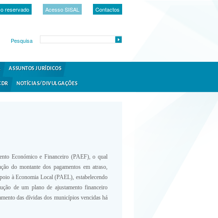
o reservado
Acesso SISAL
Contactos
Pesquisa
A
ASSUNTOS JURÍDICOS
CDR
NOTÍCIAS/DIVULGAÇÕES
mento Económico e Financeiro (PAEF), o qual
edução do montante dos pagamentos em atraso,
 Apoio à Economia Local (PAEL), estabelecendo
cução de um plano de ajustamento financeiro
agamento das dívidas dos municípios vencidas há