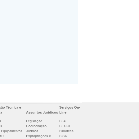
ão Técnica e
Serviços On-
ra
Assuntos Jurídicos
Line
s
Legislação
SIIAL
as
Coordenação
SIRJUE
 Equipamentos
Jurídica
Biblioteca
AR
Expropriações e
SISAL