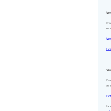
Aco
Rec
ser 
Aco
Fic
Aco
Rec
ser 
Fic
Para