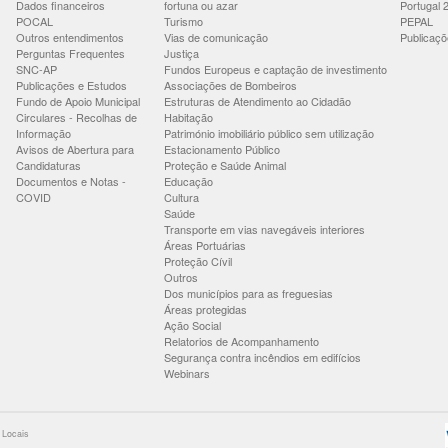
Dados financeiros
fortuna ou azar
Portugal 
POCAL
Turismo
PEPAL
Outros entendimentos
Vias de comunicação
Publicaçõ
Perguntas Frequentes
Justiça
SNC-AP
Fundos Europeus e captação de investimento
Publicações e Estudos
Associações de Bombeiros
Fundo de Apoio Municipal
Estruturas de Atendimento ao Cidadão
Circulares - Recolhas de
Habitação
Informação
Património imobiliário público sem utilização
Avisos de Abertura para
Estacionamento Público
Candidaturas
Proteção e Saúde Animal
Documentos e Notas -
Educação
COVID
Cultura
Saúde
Transporte em vias navegáveis interiores
Áreas Portuárias
Proteção Cívil
Outros
Dos municípios para as freguesias
Áreas protegidas
Ação Social
Relatorios de Acompanhamento
Segurança contra incêndios em edifícios
Webinars
 Locais