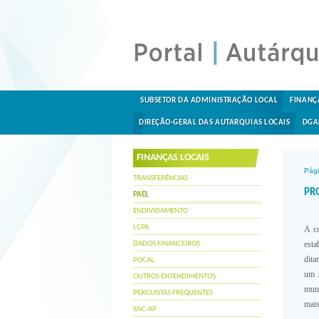
SUBSETOR DA ADMINISTRAÇÃO LOCAL
FINANÇ
DIREÇÃO-GERAL DAS AUTARQUIAS LOCAIS
DGA
FINANÇAS LOCAIS
Pági
TRANSFERÊNCIAS
PR
PAEL
ENDIVIDAMENTO
LCPA
A co
esta
DADOS FINANCEIROS
dita
POCAL
um r
OUTROS ENTENDIMENTOS
muni
PERGUNTAS FREQUENTES
mais
SNC-AP