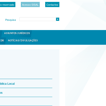
o reservado
Acesso SISAL
Contactos
Pesquisa
A
ASSUNTOS JURÍDICOS
CDR
NOTÍCIAS/DIVULGAÇÕES
blica Local
os