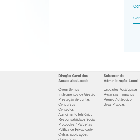
Con
Com
Direção-Geral das
Subsetor da
Autarquias Locais
Administração Local
Quem Somos
Entidades Autárquicas
Instrumentos de Gestão
Recursos Humanos
Prestação de contas
Prémio Autárquico
Concursos
Boas Práticas
Contactos
Atendimento telefónico
Responsabilidade Social
Protocolos / Parcerias
Política de Privacidade
Outras publicações
obrigatórias