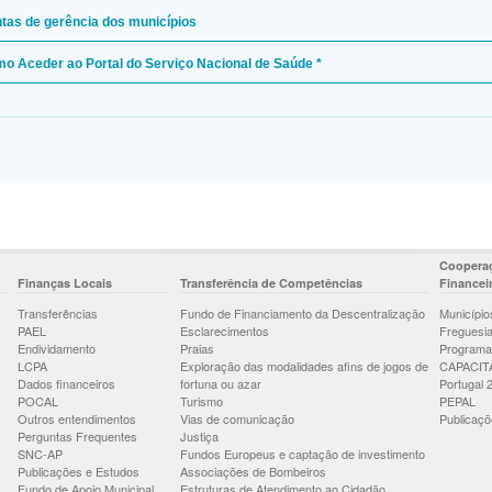
tas de gerência dos municípios
o Aceder ao Portal do Serviço Nacional de Saúde *
Cooperaç
Finanças Locais
Transferência de Competências
Financei
Transferências
Fundo de Financiamento da Descentralização
Município
PAEL
Esclarecimentos
Freguesi
Endividamento
Praias
Programa
LCPA
Exploração das modalidades afins de jogos de
CAPACIT
Dados financeiros
fortuna ou azar
Portugal 
POCAL
Turismo
PEPAL
Outros entendimentos
Vias de comunicação
Publicaçõ
Perguntas Frequentes
Justiça
SNC-AP
Fundos Europeus e captação de investimento
Publicações e Estudos
Associações de Bombeiros
Fundo de Apoio Municipal
Estruturas de Atendimento ao Cidadão