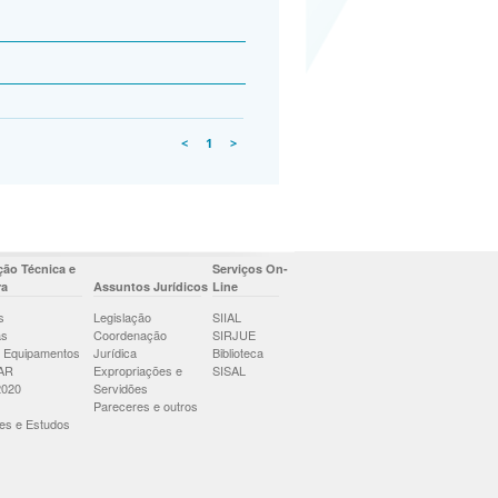
<
1
>
ão Técnica e
Serviços On-
ra
Assuntos Jurídicos
Line
s
Legislação
SIIAL
as
Coordenação
SIRJUE
 Equipamentos
Jurídica
Biblioteca
AR
Expropriações e
SISAL
2020
Servidões
Pareceres e outros
es e Estudos