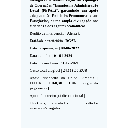
divulgação e sensibilização da Tipologia
de Operações "Estágios na Administração
Local (PEPAL)", garantindo um apoio
adequado às Entidades Promotoras e aos
Estagiários, e uma ampla divulgação aos
cidadãos e aos agentes económicos.
Região de intervenção |
Alentejo
Entidade beneficiária |
DGAL
Data de aprovação |
08‐06‐2022
Data de início |
01‐01‐2020
Data de conclusão |
31‐12‐2021
Custo total elegível |
24.618,00 EUR
Apoio financeiro da União Europeia |
FEDER
1.160,30 EUR (aguarda
pagamento)
Apoio financeiro público nacional |
Objetivos, atividades e resultados
esperados/atingidos