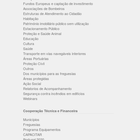
Fundos Europeus e captação de investimento
Associações de Bombeiros
Estruturas de Atendimento ao Cidadão
Habitação
Património imobiliário público sem utilização
Estacionamento Público
Proteção e Saúde Animal
Educação
Cultura
Saúde
Transporte em vias navegáveis interiores
Áreas Portuárias
Proteção Cívil
Outros
Dos municípios para as freguesias
Áreas protegidas
Ação Social
Relatorios de Acompanhamento
Segurança contra incêndios em edifícios
Webinars
Cooperação Técnica e Financeira
Municípios
Freguesias
Programa Equipamentos
CAPACITAR
Portugal 2020