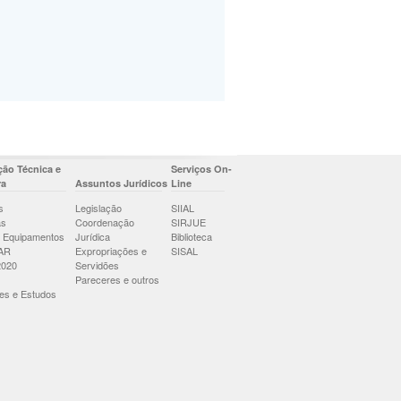
ão Técnica e
Serviços On-
ra
Assuntos Jurídicos
Line
s
Legislação
SIIAL
as
Coordenação
SIRJUE
 Equipamentos
Jurídica
Biblioteca
AR
Expropriações e
SISAL
2020
Servidões
Pareceres e outros
es e Estudos