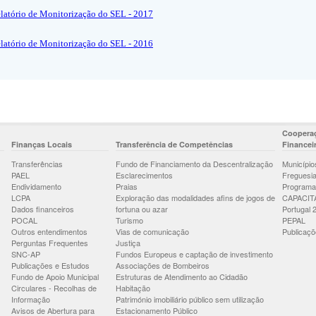
latório de Monitorização do SEL - 2017
latório de Monitorização do SEL - 2016
Cooperaç
Finanças Locais
Transferência de Competências
Financei
Transferências
Fundo de Financiamento da Descentralização
Município
PAEL
Esclarecimentos
Freguesi
Endividamento
Praias
Programa
LCPA
Exploração das modalidades afins de jogos de
CAPACIT
Dados financeiros
fortuna ou azar
Portugal 
POCAL
Turismo
PEPAL
Outros entendimentos
Vias de comunicação
Publicaçõ
Perguntas Frequentes
Justiça
SNC-AP
Fundos Europeus e captação de investimento
Publicações e Estudos
Associações de Bombeiros
Fundo de Apoio Municipal
Estruturas de Atendimento ao Cidadão
Circulares - Recolhas de
Habitação
Informação
Património imobiliário público sem utilização
Avisos de Abertura para
Estacionamento Público