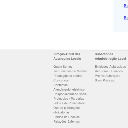
-
Re
-
Re
Direção-Geral das
Subsetor da
Autarquias Locais
Administração Local
Quem Somos
Entidades Autárquicas
Instrumentos de Gestão
Recursos Humanos
Prestação de contas
Prémio Autárquico
Concursos
Boas Práticas
Contactos
Atendimento telefónico
Responsabilidade Social
Protocolos / Parcerias
Política de Privacidade
Outras publicações
obrigatórias
Politica de Cookies
Relações Externas