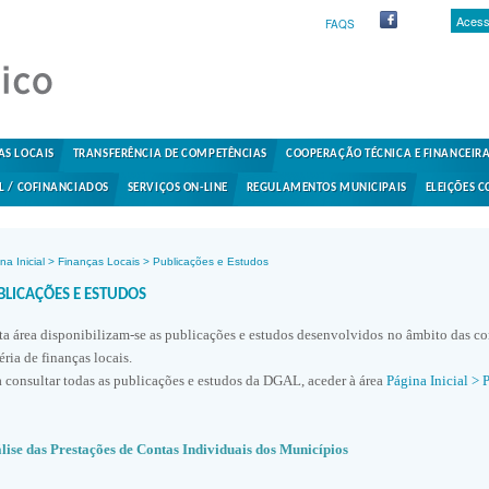
Acess
FAQS
AS LOCAIS
TRANSFERÊNCIA DE COMPETÊNCIAS
COOPERAÇÃO TÉCNICA E FINANCEIR
L / COFINANCIADOS
SERVIÇOS ON-LINE
REGULAMENTOS MUNICIPAIS
ELEIÇÕES C
na Inicial
>
Finanças Locais
>
Publicações e Estudos
BLICAÇÕES E ESTUDOS
ta área disponibilizam-se as publicações e estudos desenvolvidos no âmbito das c
éria de finanças locais.
a consultar todas as publicações e estudos da DGAL, aceder à área
Página Inicial
>
P
lise das Prestações de Contas Individuais dos Municípios