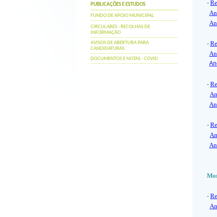
-
Re
PUBLICAÇÕES E ESTUDOS
An
FUNDO DE APOIO MUNICIPAL
An
CIRCULARES - RECOLHAS DE
INFORMAÇÃO
-
Re
AVISOS DE ABERTURA PARA
CANDIDATURAS
An
DOCUMENTOS E NOTAS - COVID
An
-
Re
An
An
-
Re
An
An
Mon
-
Re
An